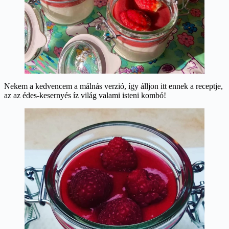
Nekem a kedvencem a málnás verzió, így álljon itt ennek a receptje,
az az édes-kesernyés íz világ valami isteni kombó!