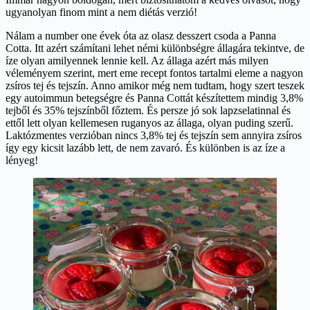
ugyanolyan finom mint a nem diétás verzió!
Nálam a number one évek óta az olasz desszert csoda a Panna
Cotta. Itt azért számítani lehet némi különbségre állagára tekintve, de
íze olyan amilyennek lennie kell. Az állaga azért más milyen
véleményem szerint, mert eme recept fontos tartalmi eleme a nagyon
zsíros tej és tejszín. Anno amikor még nem tudtam, hogy szert teszek
egy autoimmun betegségre és Panna Cottát készítettem mindig 3,8%
tejből és 35% tejszínből főztem. És persze jó sok lapzselatinnal és
ettől lett olyan kellemesen ruganyos az állaga, olyan puding szerű.
Laktózmentes verzióban nincs 3,8% tej és tejszín sem annyira zsíros
így egy kicsit lazább lett, de nem zavaró. És különben is az íze a
lényeg!