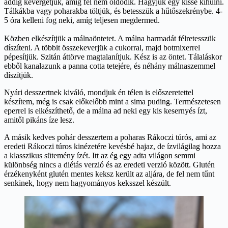
addig kevergetjük, amíg fel nem oldódik. Hagyjuk egy kissé kihűlni.
Tálkákba vagy poharakba töltjük, és betesszük a hűtőszekrénybe. 4-
5 óra kelleni fog neki, amíg teljesen megdermed.
Közben elkészítjük a málnaöntetet. A málna harmadát félretesszük
díszíteni. A többit összekeverjük a cukorral, majd botmixerrel
pépesítjük. Szitán áttörve magtalanítjuk. Kész is az öntet. Tálaláskor
ebből kanalazunk a panna cotta tetejére, és néhány málnaszemmel
díszítjük.
Nyári desszertnek kiváló, mondjuk én télen is előszeretettel
készítem, még is csak előkelőbb mint a sima puding. Természetesen
eperrel is elkészíthető, de a málna ad neki egy kis kesernyés ízt,
amitől pikáns íze lesz.
A másik kedves pohár desszertem a poharas Rákoczi túrós, ami az
eredeti Rákoczi túros kinézetére kevésbé hajaz, de ízvilágilag hozza
a klasszikus sütemény ízét. Itt az ég egy adta világon semmi
különbség nincs a diétás verzió és az eredeti verzió között. Glutén
érzékenyként glutén mentes keksz került az aljára, de fel nem tűnt
senkinek, hogy nem hagyományos keksszel készült.