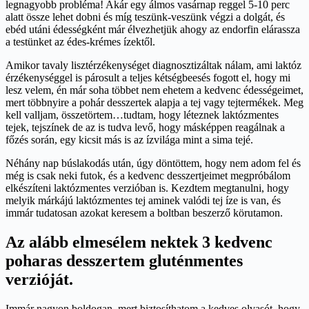
legnagyobb probléma! Akár egy álmos vasárnap reggel 5-10 perc
alatt össze lehet dobni és míg teszünk-veszünk végzi a dolgát, és
ebéd utáni édességként már élvezhetjük ahogy az endorfin elárassza
a testünket az édes-krémes ízektől.
Amikor tavaly lisztérzékenységet diagnosztizáltak nálam, ami laktóz
érzékenységgel is párosult a teljes kétségbeesés fogott el, hogy mi
lesz velem, én már soha többet nem ehetem a kedvenc édességeimet,
mert többnyire a pohár desszertek alapja a tej vagy tejtermékek. Meg
kell valljam, összetörtem…tudtam, hogy léteznek laktózmentes
tejek, tejszínek de az is tudva levő, hogy másképpen reagálnak a
főzés során, egy kicsit más is az ízvilága mint a sima tejé.
Néhány nap búslakodás után, úgy döntöttem, hogy nem adom fel és
még is csak neki futok, és a kedvenc desszertjeimet megpróbálom
elkészíteni laktózmentes verzióban is. Kezdtem megtanulni, hogy
melyik márkájú laktózmentes tej aminek valódi tej íze is van, és
immár tudatosan azokat keresem a boltban beszerző körutamon.
Az alább elmesélem nektek 3 kedvenc
poharas desszertem gluténmentes
verzióját.
Immár nagyon boldogan, mert biztosíthatom a kedves olvasót, hogy