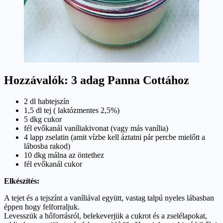
Hozzávalók: 3 adag Panna Cottához
2 dl habtejszín
1,5 dl tej ( laktózmentes 2,5%)
5 dkg cukor
fél evőkanál vaníliakivonat (vagy más vanília)
4 lapp zselatin (amit vízbe kell áztatni pár percbe mielőtt a
lábosba rakod)
10 dkg málna az öntethez
fél evőkanál cukor
Elkészítés:
A tejet és a tejszínt a vaníliával együtt, vastag talpú nyeles lábasban
éppen hogy felforraljuk.
Levesszük a hőforrásról, belekeverjük a cukrot és a zselélapokat,