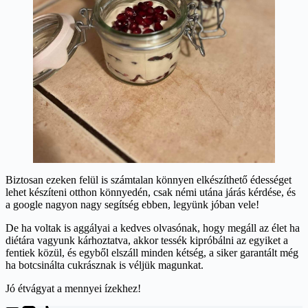
Biztosan ezeken felül is számtalan könnyen elkészíthető édességet
lehet készíteni otthon könnyedén, csak némi utána járás kérdése, és
a google nagyon nagy segítség ebben, legyünk jóban vele!
De ha voltak is aggályai a kedves olvasónak, hogy megáll az élet ha
diétára vagyunk kárhoztatva, akkor tessék kipróbálni az egyiket a
fentiek közül, és egyből elszáll minden kétség, a siker garantált még
ha botcsinálta cukrásznak is véljük magunkat.
Jó étvágyat a mennyei ízekhez!