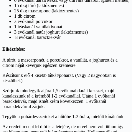
6 evőkanál darált keksz vagy durvára darabolt (glutén mentes)
15 dkg túró (laktózmentes)
25 dkg mascarpone (laktózmentes)
1 db citrom
3 evőkanál porcukor
1 teáskanál vaníliakivonat
3 evőkanál natúr joghurt (laktózmentes)
8 evőkanál baracklekvár
Elkészítése:
A túrót, a mascarponét, a porcukrot, a vaníliát, a joghurtot és a
citrom héját keverjük egészen krémesre.
Készítsünk elő 4 kisebb tálkát/poharat. (Vagy 2 nagyobban is
készülhet.)
Szórjunk mindegyik aljára 1,5 evőkanál darált kekszet, majd
kanalazzunk rá a krémből 1-2 evőkanállal. Utána 1 evőkanál
baracklekvár, majd ismét krém következzen. 1 evőkanál
baracklekvárral zárjuk.
Tegyük a pohárdesszerteket a hűtőbe 1-2 órára, mielőtt kínálnánk.
Az eredeti recept írt diót is a tetejére, de mivel nem volt itthon így
ezt kihagytam, nem volt hiányérzetem miatta. Kellemes állagú