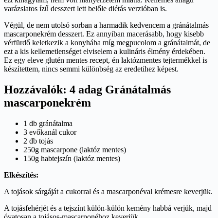
varázslatos ízű desszert lett belőle diétás verzióban is.
Végül, de nem utolsó sorban a harmadik kedvencem a gránátalmás
mascarponekrém desszert. Ez annyiban macerásabb, hogy kisebb
vérfürdő keletkezik a konyhába míg megpucolom a gránátalmát, de
ezt a kis kellemetlenséget elviselem a kulináris élmény érdekében.
Ez egy eleve glutén mentes recept, én laktózmentes tejtermékkel is
készítettem, nincs semmi különbség az eredetihez képest.
Hozzávalók: 4 adag Gránátalmás
mascarponekrém
1 db gránátalma
3 evőkanál cukor
2 db tojás
250g mascarpone (laktóz mentes)
150g habtejszín (laktóz mentes)
Elkészítés:
A tojások sárgáját a cukorral és a mascarponéval krémesre keverjük.
A tojásfehérjét és a tejszínt külön-külön kemény habbá verjük, majd
óvatosan a tojásos-mascarponéhoz keverjük.