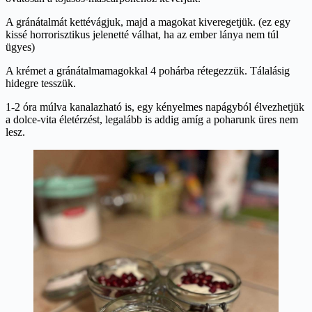
A gránátalmát kettévágjuk, majd a magokat kiveregetjük. (ez egy
kissé horrorisztikus jelenetté válhat, ha az ember lánya nem túl
ügyes)
A krémet a gránátalmamagokkal 4 pohárba rétegezzük. Tálalásig
hidegre tesszük.
1-2 óra múlva kanalazható is, egy kényelmes napágyból élvezhetjük
a dolce-vita életérzést, legalább is addig amíg a poharunk üres nem
lesz.