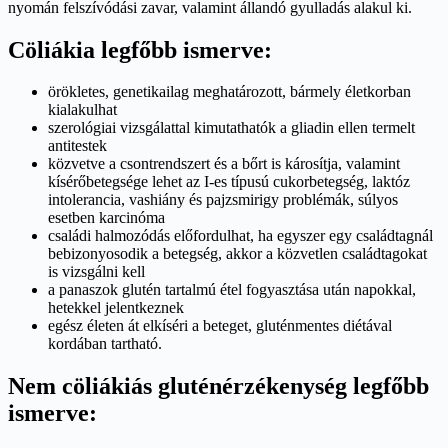
nyomán felszívódási zavar, valamint állandó gyulladás alakul ki.
Cöliákia legfőbb ismerve:
örökletes, genetikailag meghatározott, bármely életkorban
kialakulhat
szerológiai vizsgálattal kimutathatók a gliadin ellen termelt
antitestek
közvetve a csontrendszert és a bőrt is károsítja, valamint
kísérőbetegsége lehet az I-es típusú cukorbetegség, laktóz
intolerancia, vashiány és pajzsmirigy problémák, súlyos
esetben karcinóma
családi halmozódás előfordulhat, ha egyszer egy családtagnál
bebizonyosodik a betegség, akkor a közvetlen családtagokat
is vizsgálni kell
a panaszok glutén tartalmú étel fogyasztása után napokkal,
hetekkel jelentkeznek
egész életen át elkíséri a beteget, gluténmentes diétával
kordában tartható.
Nem cöliákiás gluténérzékenység legfőbb
ismerve: