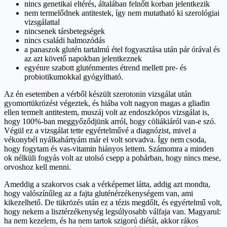
nincs genetikai eltérés, általában felnőtt korban jelentkezik
nem termelődnek antitestek, így nem mutatható ki szerológiai
vizsgálattal
nincsenek társbetegségek
nincs családi halmozódás
a panaszok glutén tartalmú étel fogyasztása után pár órával és
az azt követő napokban jelentkeznek
egyénre szabott gluténmentes étrend mellett pre- és
probiotikumokkal gyógyítható.
Az én esetemben a vérből készült szerotonin vizsgálat után
gyomortükrözést végeztek, és hiába volt nagyon magas a gliadin
ellen termelt antitestem, muszáj volt az endoszkópos vizsgálat is,
hogy 100%-ban meggyőződjünk arról, hogy cöliákiáról van-e szó.
Végül ez a vizsgálat tette egyértelművé a diagnózist, mivel a
vékonybél nyálkahártyám már el volt sorvadva. Így nem csoda,
hogy fogytam és vas-vitamin hiányos lettem. Számomra a minden
ok nélküli fogyás volt az utolsó csepp a pohárban, hogy nincs mese,
orvoshoz kell menni.
Ameddig a szakorvos csak a vérképemet látta, addig azt mondta,
hogy valószínűleg az a fajta gluténérzékenységem van, ami
kikezelhető. De tükrözés után ez a tézis megdőlt, és egyértelmű volt,
hogy nekem a lisztérzékenység legsúlyosabb válfaja van. Magyarul:
ha nem kezelem, és ha nem tartok szigorú diétát, akkor rákos