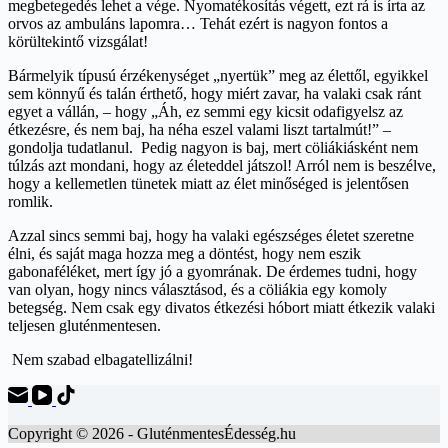
megbetegedés lehet a vége. Nyomatékosítás végett, ezt rá is írta az
orvos az ambuláns lapomra… Tehát ezért is nagyon fontos a
körültekintő vizsgálat!
Bármelyik típusú érzékenységet „nyertük” meg az élettől, egyikkel
sem könnyű és talán érthető, hogy miért zavar, ha valaki csak ránt
egyet a vállán, – hogy „Áh, ez semmi egy kicsit odafigyelsz az
étkezésre, és nem baj, ha néha eszel valami liszt tartalmút!” –
gondolja tudatlanul. Pedig nagyon is baj, mert cöliákiásként nem
túlzás azt mondani, hogy az életeddel játszol! Arról nem is beszélve,
hogy a kellemetlen tünetek miatt az élet minőséged is jelentősen
romlik.
Azzal sincs semmi baj, hogy ha valaki egészséges életet szeretne
élni, és saját maga hozza meg a döntést, hogy nem eszik
gabonaféléket, mert így jó a gyomrának. De érdemes tudni, hogy
van olyan, hogy nincs választásod, és a cöliákia egy komoly
betegség. Nem csak egy divatos étkezési hóbort miatt étkezik valaki
teljesen gluténmentesen.
Nem szabad elbagatellizálni!
Copyright © 2026 - GluténmentesÉdesség.hu