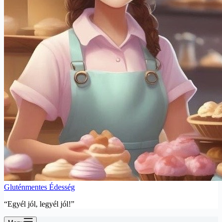
Gluténmentes Édesség
“Egyél jól, legyél jól!”