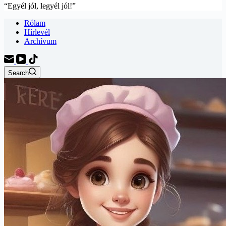
“Egyél jól, legyél jól!”
Rólam
Hírlevél
Archívum
Search