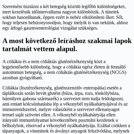
Szeretném tisztázni a két betegség közötti legfőbb különbségeket,
mert kezelésük időintervalluma nagyon különbözik. A tünetek
sokban hasonlítanak, éppen ezért is nehéz elkülöníteni őket. Sőt,
hogy teljesen bebizonyosodjon, hogy melyik is van nekünk, ahhoz
egy átfogó gasztroenterológiai vizsgálat szükséges.
A most következő leíráshoz szakmai lapok
tartalmát vettem alapul.
A cöliákia és a nem cöliákiás gluténérzékenység közt a
legjelentősebb különbség, hogy a cöliákia egész életen át fennálló
autoimmun betegség, a nem cöliákiás gluténérzékenység (NCGS)
azonban gyógyítható.
Cöliákia (lisztérzékenység, gluténszenzitív enteropátia) esetén a
táplálkozás során bevitt glutént (búza, árpa, rozs, tönkölybúza,
bármilyen gabona származék) a szervezet nem tudja feldolgozni,
ami emiatt kölcsönhatásba lép a vékonybél nyálkahártyájával és az
immunrendszerrel, melyre válaszként a szervezet ellenanyagot
termel saját szövetei ellen. A vékonybél nyálkahártyája ellen
irányuló immunfolyamat következtében pusztulni kezdenek a
bélbolyhok, elsorvad a vékonybél nyálkahártyája. Ezáltal csökken a
tápanyagok, a vitaminok és ásványi anyagok felszívódása, melynek