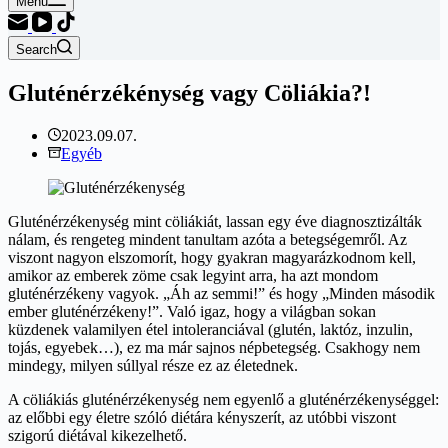
Menu
Search
Gluténérzékénység vagy Cöliákia?!
2023.09.07.
Egyéb
Gluténérzékenység mint cöliákiát, lassan egy éve diagnosztizálták
nálam, és rengeteg mindent tanultam azóta a betegségemről. Az
viszont nagyon elszomorít, hogy gyakran magyarázkodnom kell,
amikor az emberek zöme csak legyint arra, ha azt mondom
gluténérzékeny vagyok. „Áh az semmi!” és hogy „Minden második
ember gluténérzékeny!”. Való igaz, hogy a világban sokan
küzdenek valamilyen étel intoleranciával (glutén, laktóz, inzulin,
tojás, egyebek…), ez ma már sajnos népbetegség. Csakhogy nem
mindegy, milyen súllyal része ez az életednek.
A cöliákiás gluténérzékenység nem egyenlő a gluténérzékenységgel:
az előbbi egy életre szóló diétára kényszerít, az utóbbi viszont
szigorú diétával kikezelhető.