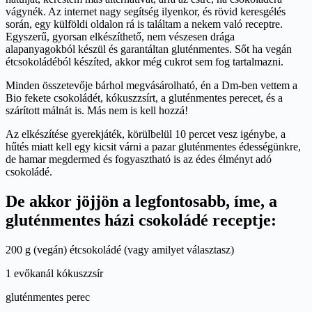
vágynék. Az internet nagy segítség ilyenkor, és rövid keresgélés
során, egy külföldi oldalon rá is találtam a nekem való receptre.
Egyszerű, gyorsan elkészíthető, nem vészesen drága
alapanyagokból készül és garantáltan gluténmentes. Sőt ha vegán
étcsokoládéból készíted, akkor még cukrot sem fog tartalmazni.
Minden összetevője bárhol megvásárolható, én a Dm-ben vettem a
Bio fekete csokoládét, kókuszzsírt, a gluténmentes perecet, és a
szárított málnát is. Más nem is kell hozzá!
Az elkészítése gyerekjáték, körülbelül 10 percet vesz igénybe, a
hűtés miatt kell egy kicsit várni a pazar gluténmentes édességünkre,
de hamar megdermed és fogyasztható is az édes élményt adó
csokoládé.
De akkor jöjjön a legfontosabb, íme, a
gluténmentes házi csokoládé receptje:
200 g (vegán) étcsokoládé (vagy amilyet választasz)
1 evőkanál kókuszzsír
gluténmentes perec