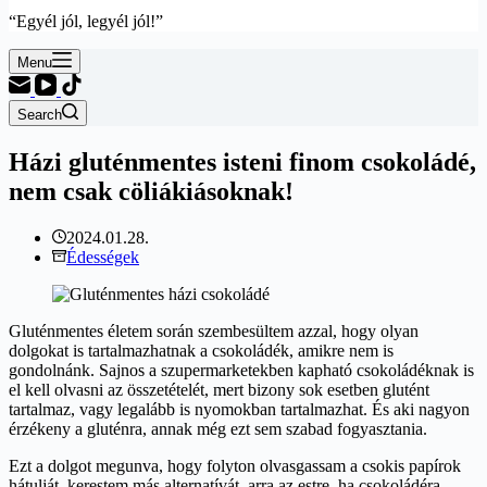
“Egyél jól, legyél jól!”
Menu
Search
Házi gluténmentes isteni finom csokoládé,
nem csak cöliákiásoknak!
2024.01.28.
Édességek
Gluténmentes életem során szembesültem azzal, hogy olyan
dolgokat is tartalmazhatnak a csokoládék, amikre nem is
gondolnánk. Sajnos a szupermarketekben kapható csokoládéknak is
el kell olvasni az összetételét, mert bizony sok esetben glutént
tartalmaz, vagy legalább is nyomokban tartalmazhat. És aki nagyon
érzékeny a gluténra, annak még ezt sem szabad fogyasztania.
Ezt a dolgot megunva, hogy folyton olvasgassam a csokis papírok
hátulját, kerestem más alternatívát, arra az estre, ha csokoládéra