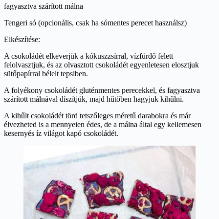
fagyasztva szárított málna
Tengeri só (opcionális, csak ha sómentes perecet használsz)
Elkészítése:
A csokoládét elkeverjük a kókuszzsírral, vízfürdő felett
felolvasztjuk, és az olvasztott csokoládét egyenletesen elosztjuk
sütőpapírral bélelt tepsiben.
A folyékony csokoládét gluténmentes perecekkel, és fagyasztva
szárított málnával díszítjük, majd hűtőben hagyjuk kihűlni.
A kihűlt csokoládét törd tetszőleges méretű darabokra és már
élvezheted is a mennyeien édes, de a málna által egy kellemesen
kesernyés íz világot kapó csokoládét.