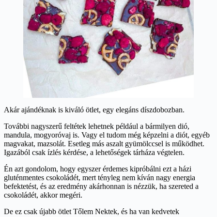
Akár ajándéknak is kiváló ötlet, egy elegáns díszdobozban.
További nagyszerű feltétek lehetnek például a bármilyen dió,
mandula, mogyoróvaj is. Vagy el tudom még képzelni a diót, egyéb
magvakat, mazsolát. Esetleg más aszalt gyümölccsel is működhet.
Igazából csak ízlés kérdése, a lehetőségek tárháza végtelen.
Én azt gondolom, hogy egyszer érdemes kipróbálni ezt a házi
gluténmentes csokoládét, mert tényleg nem kíván nagy energia
befektetést, és az eredmény akárhonnan is nézzük, ha szereted a
csokoládét, akkor megéri.
De ez csak újabb ötlet Tőlem Nektek, és ha van kedvetek