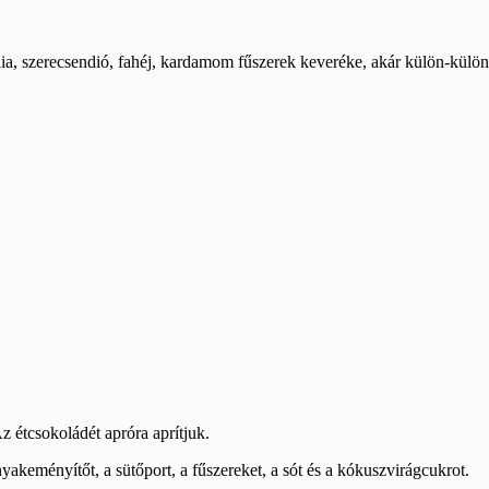
a, szerecsendió, fahéj, kardamom fűszerek keveréke, akár külön-külön 
 étcsokoládét apróra aprítjuk.
yakeményítőt, a sütőport, a fűszereket, a sót és a kókuszvirágcukrot.