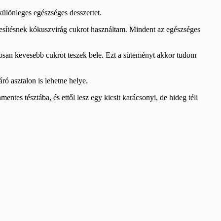
ülönleges egészséges desszertet.
édesítésnek kókuszvirág cukrot használtam. Mindent az egészséges
tosan kevesebb cukrot teszek bele. Ezt a süteményt akkor tudom
ró asztalon is lehetne helye.
tes tésztába, és ettől lesz egy kicsit karácsonyi, de hideg téli