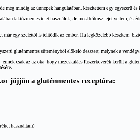
de még mindig az ünnepek hangulatában, készítettem egy egyszerű és k
talában laktózmentes tejet használok, de most kókusz tejet vettem, és 
 már egy szelettől is telítődik az ember. Ha legközelebb készítem, biz
egyszerű gluténmentes süteményből előkelő desszert, melynek a vendégvá
ennek csak az az oka, hogy mézeskalács fűszerkeverék került a gluténmen
tésére.
kor jöjjön a gluténmentes receptúra:
eréket használtam)