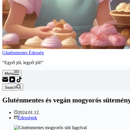
Gluténmentes Édesség
“Egyél jól, legyél jól!”
Menu
Search
Gluténmentes és vegán mogyorós sütemény, 
2024.01.12.
Édességek