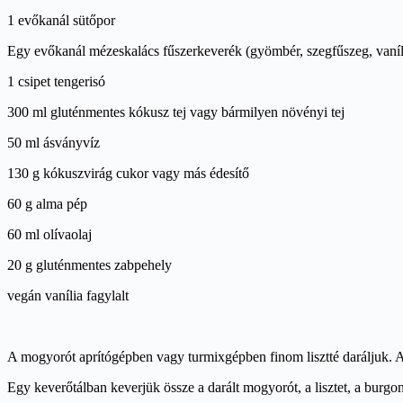
1 evőkanál sütőpor
Egy evőkanál mézeskalács fűszerkeverék (gyömbér, szegfűszeg, vaníli
1 csipet tengerisó
300 ml gluténmentes kókusz tej vagy bármilyen növényi tej
50 ml ásványvíz
130 g kókuszvirág cukor vagy más édesítő
60 g alma pép
60 ml olívaolaj
20 g gluténmentes zabpehely
vegán vanília fagylalt
A mogyorót aprítógépben vagy turmixgépben finom lisztté daráljuk. Az
Egy keverőtálban keverjük össze a darált mogyorót, a lisztet, a burgon