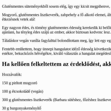
Gluténmentes süteményekből sosem elég, így egy kicsit megpihenve, 
Mogyoró, gluténmentes lisztkeverék, zabpehely a fő alkotó elemei, ál
étkezésnek vetek alá!
Egy nagyon édes, és tömény gluténmentes édesség kerekedik ki belőle,
ajánlani, ha tényleg édes szájú az ember, akkor biztosan kedvenc lesz.
Tálaláskor vegán vanília fagylalttal bolondítottam meg, így lett egy 
Fentebb említettem, hogy ünnepi hangulatot idéző édesség következik, 
estékre, bekuckózós hétvégékre, kiváló választás a hangulat megédesí
Ha kellően felkeltettem az érdeklődést, ak
Hozzávalók:
150 g pirított mogyoró
100 g étcsokoládé (vegán)
300 g gluténmentes lisztkeverék (Barbara sütéshez, főzéshez lisztkev
30 g burgonyakeményítő