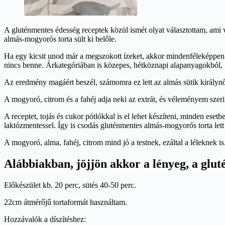
A gluténmentes édesség receptek közül ismét olyat választottam, ami 
almás-mogyorós torta sült ki belőle.
Ha egy kicsit unod már a megszokott ízeket, akkor mindenféleképpen p
nincs benne. Árkategóriában is közepes, hétköznapi alapanyagokból, 1
Az eredmény magáért beszél, számomra ez lett az almás sütik királynő
A mogyoró, citrom és a fahéj adja neki az extrát, és véleményem szeri
A receptet, tojás és cukor pótlókkal is el lehet készíteni, minden eset
laktózmentessel. Így is csodás gluténmentes almás-mogyorós torta lett
A mogyoró, alma, fahéj, citrom mind jó a testnek, ezáltal a léleknek 
Alábbiakban, jöjjön akkor a lényeg, a glu
Előkészület kb. 20 perc, sütés 40-50 perc.
22cm átmérőjű tortaformát használtam.
Hozzávalók a díszítéshez: