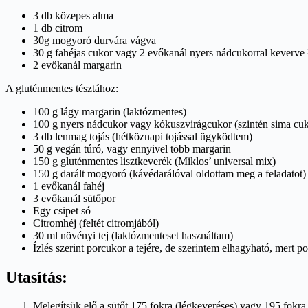
3 db közepes alma
1 db citrom
30g mogyoró durvára vágva
30 g fahéjas cukor vagy 2 evőkanál nyers nádcukorral keverve 
2 evőkanál margarin
A gluténmentes tésztához:
100 g lágy margarin (laktózmentes)
100 g nyers nádcukor vagy kókuszvirágcukor (szintén sima cuk
3 db lenmag tojás (hétköznapi tojással ügyködtem)
50 g vegán túró, vagy ennyivel több margarin
150 g gluténmentes lisztkeverék (Miklos’ universal mix)
150 g darált mogyoró (kávédarálóval oldottam meg a feladatot)
1 evőkanál fahéj
3 evőkanál sütőpor
Egy csipet só
Citromhéj (feltét citromjából)
30 ml növényi tej (laktózmenteset használtam)
Ízlés szerint porcukor a tejére, de szerintem elhagyható, mert po
Utasítás:
Melegítsük elő a sütőt 175 fokra (légkeveréses) vagy 195 fokra (