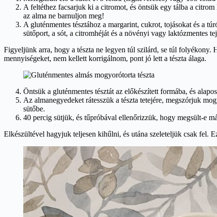
A feltéthez facsarjuk ki a citromot, és öntsük egy tálba a citro
az alma ne barnuljon meg!
A gluténmentes tésztához a margarint, cukrot, tojásokat és a túr
sütőport, a sót, a citromhéját és a növényi vagy laktózmentes te
Figyeljünk arra, hogy a tészta ne legyen túl szilárd, se túl folyékony
mennyiségeket, nem kellett korrigálnom, pont jó lett a tészta álaga.
Öntsük a gluténmentes tésztát az előkészített formába, és alapos
Az almanegyedeket rátesszük a tészta tetejére, megszórjuk mogyo
sütőbe.
40 percig sütjük, és tűpróbával ellenőrizzük, hogy megsült-e m
Elkészültével hagyjuk teljesen kihűlni, és utána szeleteljük csak fel. E