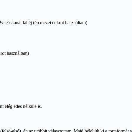
½ teáskanál fahéj (én mezei cukrot használtam)
rot használtam)
nt elég édes nélküle is.
felső-alsó), én az utóbbit választottam. Majd béleljük ki a tortaformát s