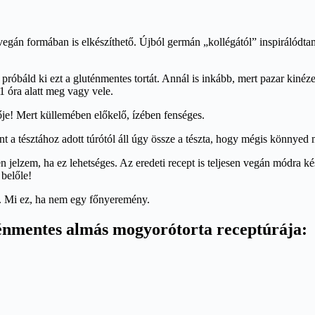
vegán formában is elkészíthető. Újból germán „kollégától” inspirálódt
róbáld ki ezt a gluténmentes tortát. Annál is inkább, mert pazar kinéz
 óra alatt meg vagy vele.
je! Mert küllemében előkelő, ízében fenséges.
nt a tésztához adott túrótól áll úgy össze a tészta, hogy mégis könnyed
ben jelzem, ha ez lehetséges. Az eredeti recept is teljesen vegán módra k
 belőle!
is. Mi ez, ha nem egy főnyeremény.
ténmentes almás mogyorótorta receptúrája: