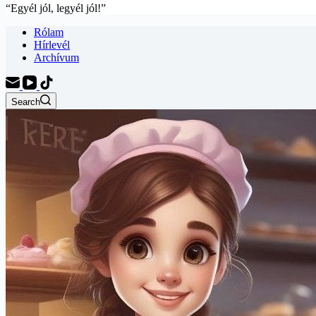
“Egyél jól, legyél jól!”
Rólam
Hírlevél
Archívum
Search