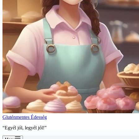
Gluténmentes Édesség
“Egyél jól, legyél jól!”