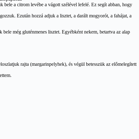
k bele a citrom levébe a vágott szélével lefelé. Ez segít abban, hogy
gozzuk. Ezután hozzá adjuk a lisztet, a darált mogyorót, a fahájat, a
yünk bele még gluténmenes lisztet. Egyébként nekem, betartva az alap
oszlatjuk rajta (margarinpelyhek), és végül betesszük az előmelegített
ettem.