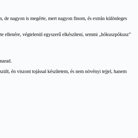
am, de nagyon is megérte, mert nagyon finom, és extrán különleges
ete ellenére, végtelenül egyszerű elkészíteni, semmi „hókuszpókusz”
 marad.
észült, én viszont tojással készítetem, és nem növényi tejjel, hanem