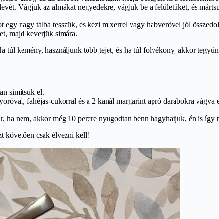
m levét. Vágjuk az almákat negyedekre, vágjuk be a felületüket, és mártsu
ót egy nagy tálba tesszük, és kézi mixerrel vagy habverővel jól összedol
jet, majd keverjük simára.
. Ha túl kemény, használjunk több tejet, és ha túl folyékony, akkor teg
an simítsuk el.
róval, fahéjas-cukorral és a 2 kanál margarint apró darabokra vágva el
ár, ha nem, akkor még 10 percre nyugodtan benn hagyhatjuk, én is így t
zt követően csak élvezni kell!