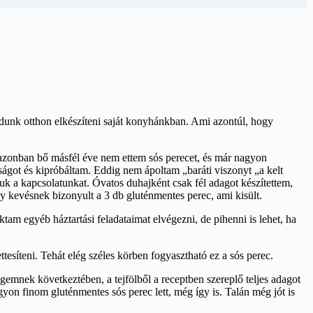
udunk otthon elkészíteni saját konyhánkban. Ami azontúl, hogy
 azonban bő másfél éve nem ettem sós perecet, és már nagyon
ságot és kipróbáltam. Eddig nem ápoltam „baráti viszonyt „a kelt
juk a kapcsolatunkat. Óvatos duhajként csak fél adagot készítettem,
gy kevésnek bizonyult a 3 db gluténmentes perec, ami kisült.
tam egyéb háztartási feladataimat elvégezni, de pihenni is lehet, ha
tesíteni. Tehát elég széles körben fogyasztható ez a sós perec.
gemnek következtében, a tejfölből a receptben szereplő teljes adagot
gyon finom gluténmentes sós perec lett, még így is. Talán még jót is