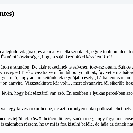
ntes)
 fejlődő világnak, és a kreatív ételkészítőknek, egyre több mindent t
 És némi büszkeséget, hogy a saját kezünkkel készítettük el!
áron a strandon. De akár reggelinek is szívesen fogyasztottam. Sajnos
receptet! Első olvasatra sem tűnt túl bonyolultnak, így vettem a bátor
vágytam rá, hogy adtam kettőnknek egy újabb esélyt, hátha rendezni tud
ájjon annyira. Visszatekintve kár volt… mert olyannyira jól sikerült, ho
 lévén, hogy kelt tésztáról van szó. Én ezekben a lyukas percekben szok
 van egy kevés cukor benne, de azt bármilyen cukorpótlóval lehet helyet
zmentes tejfölnek köszönhetően. Itt jegyezném meg, hogy figyelmetlensé
i izgalomban részem, hogy mi is fog kisülni belőle, de hála az égnek na