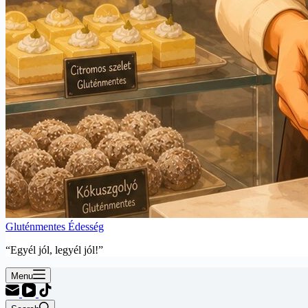
Gluténmentes Édesség
“Egyél jól, legyél jól!”
Menu