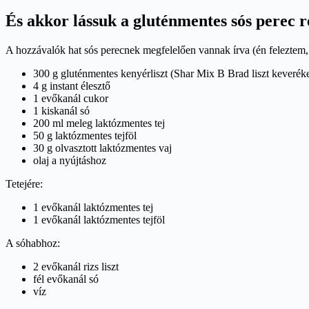
És akkor lássuk a gluténmentes sós perec r
A hozzávalók hat sós perecnek megfelelően vannak írva (én feleztem, k
300 g gluténmentes kenyérliszt (Shar Mix B Brad liszt keveréket h
4 g instant élesztő
1 evőkanál cukor
1 kiskanál só
200 ml meleg laktózmentes tej
50 g laktózmentes tejföl
30 g olvasztott laktózmentes vaj
olaj a nyújtáshoz
Tetejére:
1 evőkanál laktózmentes tej
1 evőkanál laktózmentes tejföl
A sóhabhoz:
2 evőkanál rizs liszt
fél evőkanál só
víz