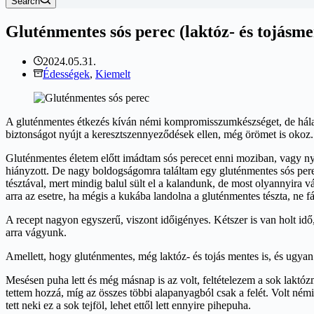
Search
Gluténmentes sós perec (laktóz- és tojásme
2024.05.31.
Édességek
,
Kiemelt
A gluténmentes étkezés kíván némi kompromisszumkészséget, de hála a
biztonságot nyújt a keresztszennyeződések ellen, még örömet is okoz.
Gluténmentes életem előtt imádtam sós perecet enni moziban, vagy ny
hiányzott. De nagy boldogságomra találtam egy gluténmentes sós perec 
tésztával, mert mindig balul sült el a kalandunk, de most olyannyira 
arra az esetre, ha mégis a kukába landolna a gluténmentes tészta, ne f
A recept nagyon egyszerű, viszont időigényes. Kétszer is van holt idő,
arra vágyunk.
Amellett, hogy gluténmentes, még laktóz- és tojás mentes is, és ugyan
Mesésen puha lett és még másnap is az volt, feltételezem a sok laktó
tettem hozzá, míg az összes többi alapanyagból csak a felét. Volt ném
tett neki ez a sok tejföl, lehet ettől lett ennyire pihepuha.