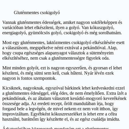
Gluténmentes csokigolyó
Vannak gluténmentes édességek, amiket nagyon sokféleképpen és
variációban lehet elkészíteni, ilyen a golyó. Van kókuszgolyó,
energiagolyó, gyümölcsös golyó, csokigolyó és még sorolhatnám.
Most egy gluténmentes, laktózmentes csokigolyó elkészítésére esett
a választásom, megspékelve némi extrával a pekándióval. Alap,
hogy csupa egészséges alapanyagot választok a süteményeim
elkészítéséhez, nem csak a gluténmentességre figyelek oda.
Mint minden golyót, ezt is nagyon egyszerűen, és gyorsan el lehet
készíteni, és még sütni sem kell, csak hűteni. Nyár lévén ezek
nagyon is fontos szempontok.
Kicsiknek, nagyoknak, egyszóval bárkinek lehet kedveskedni ezzel
a gluténmentes édeséggel, elég édes, de nem émelyítően. Extra ízét a
pekándiónak, és az általam választott kesúdió-mogyoró keverékének
összesége adja. Az eredeti recept, őrölt mandulában írja, hogy
forgasd bele a legvégén, de mivel nekem ez nem volt itthon, így
improvizáltam. Egyébként kókuszreszeléket is lehet erre a célra
használni, barátnőm így készítette el, és az egész családja imádta.
Árkategóriában közepesnek mondanám ezt a gluténmentes