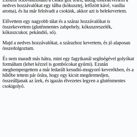
nedves hozzávalókat egy tálba (kókusztej, lefőzött kávé, vanília
aroma), és ha már felolvadt a csokink, akkor azt is belekevertem.
Elővettem egy nagyobb tálat és a száraz hozzávalókat is
összekevertem (gluténmentes zabpehely, kókuszreszelék,
kókuszcukor, pekándió, só).
Majd a nedves hozzávalókat, a szárazhoz kevertem, és jó alaposan
összedolgoztam.
És nem maradt más hátra, mint egy fagyikanál segítségével golyókat
formáltam (lehet kézzel is gombócokat gyúrni). Ezután
meghempergettem a már ledarált kesudió-mogyoró keverékben, és a
hűtőbe tettem pár órára, hogy egy kicsit megdermedjen,
összeálljanak az ízek, és igazán élvezetes legyen a gluténmentes
csokigolyó.