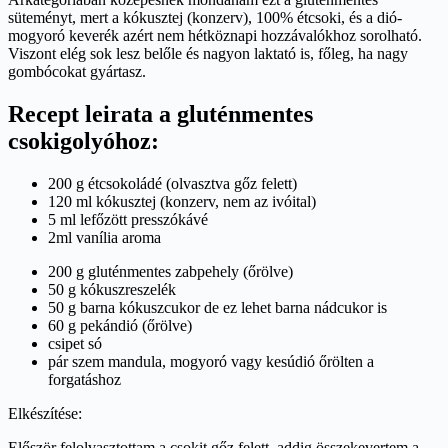
süteményt, mert a kókusztej (konzerv), 100% étcsoki, és a dió-
mogyoró keverék azért nem hétköznapi hozzávalókhoz sorolható.
Viszont elég sok lesz belőle és nagyon laktató is, főleg, ha nagy
gombócokat gyártasz.
Recept leirata a gluténmentes
csokigolyóhoz:
200 g étcsokoládé (olvasztva gőz felett)
120 ml kókusztej (konzerv, nem az ivóital)
5 ml lefőzött presszókávé
2ml vanília aroma
200 g gluténmentes zabpehely (őrölve)
50 g kókuszreszelék
50 g barna kókuszcukor de ez lehet barna nádcukor is
60 g pekándió (őrölve)
csipet só
pár szem mandula, mogyoró vagy kesúdió őrölten a
forgatáshoz
Elkészítése:
Először felolvasztottam a csokit gőz felett, addig összekevertem a