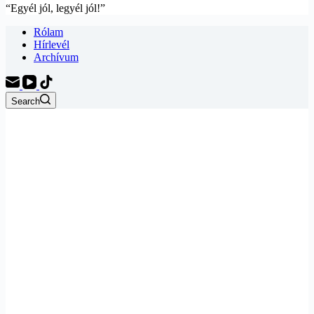
“Egyél jól, legyél jól!”
Rólam
Hírlevél
Archívum
Search