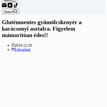
Menu
Search
Gluténmentes gyümölcskenyér a
karácsonyi asztalra. Figyelem
mámorítóan édes!!
2024.12.20.
Édességek