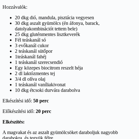
Hozzávalók:
20 dkg dió, mandula, pisztácia vegyesen
30 dkg aszalt gyümölcs (én áfonya, barack,
datolyakombinációt tettem bele)
25 dkg gluténmentes lisztkeverék
Fél teáskanál só
3 evőkanál cukor
2 teáskanál sütőpor
1teáskanál fahéj
1 teáskanál szerecsendió
Egy közepes biocitrom reszelt héja
2 dl laktózmentes tej
3/4 dl olíva olaj
1 teáskanál vaníliakivonat
10 dkg étcsoki durvára darabolva
Elkészítési idő:
50 perc
Előkészítési idő:
20 perc
Elkészítés:
A magvakat és az aszalt gyümölcsöket daraboljuk nagyobb
darabokra, és tegyük félre.