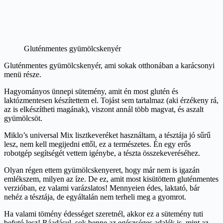
Gluténmentes gyümölcskenyér
Gluténmentes gyümölcskenyér, ami sokak otthonában a karácsonyi
menü része.
Hagyományos ünnepi sütemény, amit én most glutén és
laktózmentesen készítettem el. Tojást sem tartalmaz (aki érzékeny rá,
az is elkészítheti magának), viszont annál több magvat, és aszalt
gyümölcsöt.
Miklo’s universal Mix lisztkeveréket használtam, a tésztája jó sűrű
lesz, nem kell megijedni ettől, ez a természetes. Én egy erős
robotgép segítségét vettem igénybe, a tészta összekeveréséhez.
Olyan régen ettem gyümölcskenyeret, hogy már nem is igazán
emlékszem, milyen az íze. De ez, amit most kisütöttem gluténmentes
verzióban, ez valami varázslatos! Mennyeien édes, laktató, bár
nehéz a tésztája, de egyáltalán nem terheli meg a gyomrot.
Ha valami tömény édességet szeretnél, akkor ez a sütemény tuti
befutó lesz! Ráadásul, sok benne az egészséges adalék is, mint az