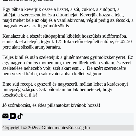
Egy tálban keverjük össze a lisztet, a sót, cukrot, a sütőport, a
fahéjat, a szerecsendiót és a citromhéjat. Keverjük hozzá a tejet,
majd mehet bele az olaj és a vaníliakivonat, végül pedig az étcsoki, a
magvak és az aszalt gyümölcsök is.
Kanalazzuk a tésztát sütőpapírral kibélelt hosszúkás sütőformába,
simítsuk el a tetejét, tegyük 175 fokra előmelegített sütőbe, és 45-50
perc alatt süssük aranybarnára.
Teljes kihűlés után szeleteljük a gluténmentes gyümölcskenyeret! Ez
egy nagyon fontos momentum, mert én türelmetlen voltam, és ezért
szeletelése nehezebb volt, szét akart esni…. De azért szerencsére
nem veszett kárba, csak óvatosabban kellett vágnom.
Eme süti recept, egyszerű és nagyszerű, méltán lehet a karácsonyi
ünnepség sztárja. Csak bátorítani tudlak benneteket, hogy
készítsétek el ti is!
Jó szórakozást, és édes pillanatokat kívánok hozzá!
Copyright © 2026 - GluténmentesÉdesség.hu