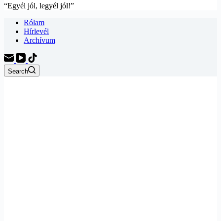
“Egyél jól, legyél jól!”
Rólam
Hírlevél
Archívum
Search