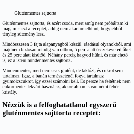
Gluténmentes sajttorta
Gluténmentes sajttorta, és azért csoda, mert amíg nem próbáltam ki
magam is ezt a receptet, addig nem akartam elhinni, hogy ebből
tényleg sütemény lesz.
Mindösszesen 3 fajta alapanyagból készül, ráadásul olyanokból, ami
majdnem biztosan mindig van otthon, 5 perc alatt összekevered őket
és 25 perc alatt kisütőd. Néhány percig hagyod hűlni, és már ehető
is, ez a isteni mindenmentes sajttorta.
Mindenmentes, mert nem csak glutént, de laktózt, és cukrot sem
tartalmaz. Igaz, a banán természeténél fogva tartalmaz
gyümölcscukrot, így ezzel számolni kell. És persze ha feltétnek nem
cukormentes lekvárt használsz, akkor abban is van némi fehér
kristály.
Nézzük is a felfoghatatlanul egyszerű
gluténmentes sajttorta receptet: