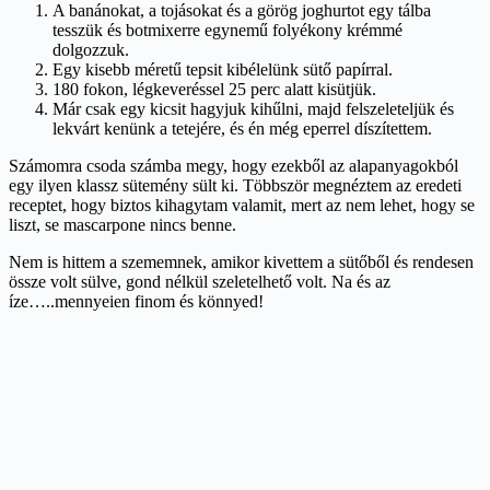
A banánokat, a tojásokat és a görög joghurtot egy tálba
tesszük és botmixerre egynemű folyékony krémmé
dolgozzuk.
Egy kisebb méretű tepsit kibélelünk sütő papírral.
180 fokon, légkeveréssel 25 perc alatt kisütjük.
Már csak egy kicsit hagyjuk kihűlni, majd felszeleteljük és
lekvárt kenünk a tetejére, és én még eperrel díszítettem.
Számomra csoda számba megy, hogy ezekből az alapanyagokból
egy ilyen klassz sütemény sült ki. Többször megnéztem az eredeti
receptet, hogy biztos kihagytam valamit, mert az nem lehet, hogy se
liszt, se mascarpone nincs benne.
Nem is hittem a szememnek, amikor kivettem a sütőből és rendesen
össze volt sülve, gond nélkül szeletelhető volt. Na és az
íze…..mennyeien finom és könnyed!