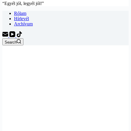
“Egyél jól, legyél jól!”
Rólam
Hírlevél
Archívum
Search