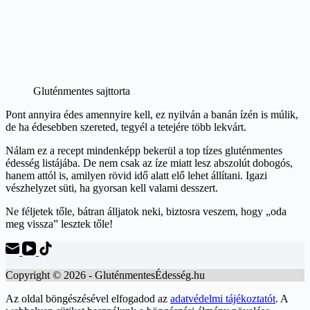
Gluténmentes sajttorta
Pont annyira édes amennyire kell, ez nyilván a banán ízén is múlik,
de ha édesebben szereted, tegyél a tetejére több lekvárt.
Nálam ez a recept mindenképp bekerül a top tízes gluténmentes
édesség listájába. De nem csak az íze miatt lesz abszolút dobogós,
hanem attól is, amilyen rövid idő alatt elő lehet állítani. Igazi
vészhelyzet süti, ha gyorsan kell valami desszert.
Ne féljetek tőle, bátran álljatok neki, biztosra veszem, hogy „oda
meg vissza” lesztek tőle!
Copyright © 2026 - GluténmentesÉdesség.hu
Az oldal böngészésével elfogadod az
adatvédelmi tájékoztatót
. A