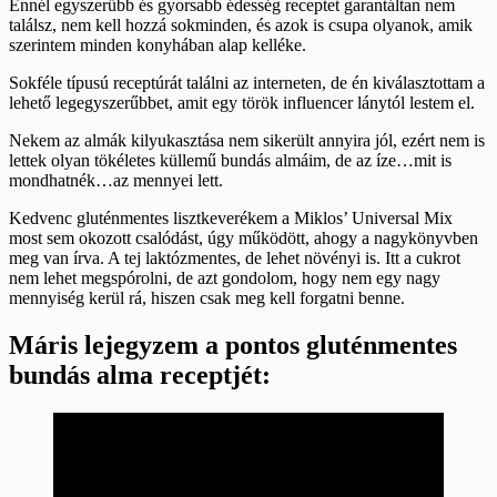
Ennél egyszerűbb és gyorsabb édesség receptet garantáltan nem
találsz, nem kell hozzá sokminden, és azok is csupa olyanok, amik
szerintem minden konyhában alap kelléke.
Sokféle típusú receptúrát találni az interneten, de én kiválasztottam a
lehető legegyszerűbbet, amit egy török influencer lánytól lestem el.
Nekem az almák kilyukasztása nem sikerült annyira jól, ezért nem is
lettek olyan tökéletes küllemű bundás almáim, de az íze…mit is
mondhatnék…az mennyei lett.
Kedvenc gluténmentes lisztkeverékem a Miklos’ Universal Mix
most sem okozott csalódást, úgy működött, ahogy a nagykönyvben
meg van írva. A tej laktózmentes, de lehet növényi is. Itt a cukrot
nem lehet megspórolni, de azt gondolom, hogy nem egy nagy
mennyiség kerül rá, hiszen csak meg kell forgatni benne.
Máris lejegyzem a pontos gluténmentes
bundás alma receptjét: