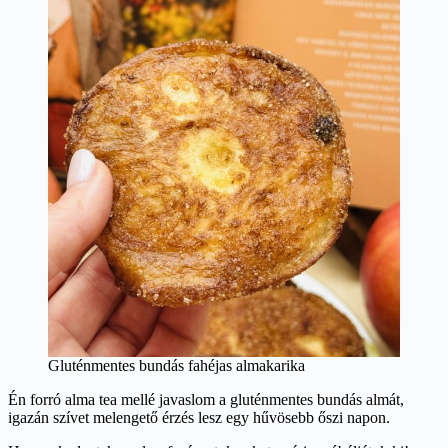
Gluténmentes bundás fahéjas almakarika
Én forró alma tea mellé javaslom a gluténmentes bundás almát,
igazán szívet melengető érzés lesz egy hűvösebb őszi napon.