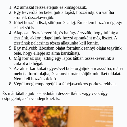
Az almákat felszeleteljük és kimagozzuk.
Egy keverőtálba beleütjük a tojást, hozzá adjuk a vanília
aromát, összekeverjük.
Jöhet hozzá a liszt, sütőpor és a tej. Én tettem hozzá még egy
csipet sót is.
Alaposan összekeverjük, és ha úgy érezzük, hogy túl híg a
tésztánk, akkor adagoljunk hozzá apránként még lisztet. A
tésztának palacsinta tészta állagunka kell lennie.
Egy mélyebb lábosban olajat forralunk (annyi olajat tegyünk
bele, hogy ellepje az alma karikákat).
Míg forr az olaj, addig egy lapos tálban összekeverünk a
cukrot a fahéjjal.
Az alma karikákat egyesével beleforgatjuk a masszába, utána
mehet a forró olajba, és aranybarnára sütjük mindkét oldalát.
Nem kell hozzá sok idő.
Végül meghempergetjük a fahéjas-cukros porkeverékben.
És már tálalhatjuk is ebédutáni desszertként, vagy csak úgy
csipegetni, akár vendégeknek is.