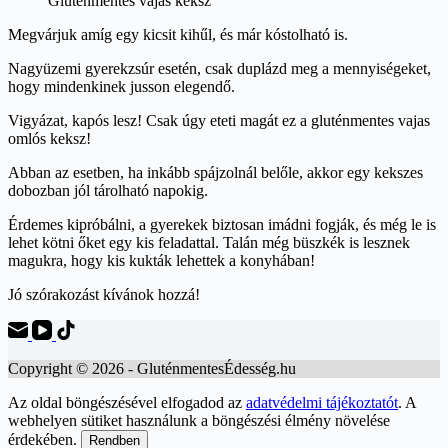
Gluténmentes vajas keksz
Megvárjuk amíg egy kicsit kihűl, és már kóstolható is.
Nagyüzemi gyerekzsúr esetén, csak duplázd meg a mennyiségeket,
hogy mindenkinek jusson elegendő.
Vigyázat, kapós lesz! Csak úgy eteti magát ez a gluténmentes vajas
omlós keksz!
Abban az esetben, ha inkább spájzolnál belőle, akkor egy kekszes
dobozban jól tárolható napokig.
Érdemes kipróbálni, a gyerekek biztosan imádni fogják, és még le is
lehet kötni őket egy kis feladattal. Talán még büszkék is lesznek
magukra, hogy kis kukták lehettek a konyhában!
Jó szórakozást kívánok hozzá!
Copyright © 2026 - GluténmentesÉdesség.hu
Az oldal böngészésével elfogadod az
adatvédelmi tájékoztatót
. A
webhelyen sütiket használunk a böngészési élmény növelése
érdekében.
Rendben