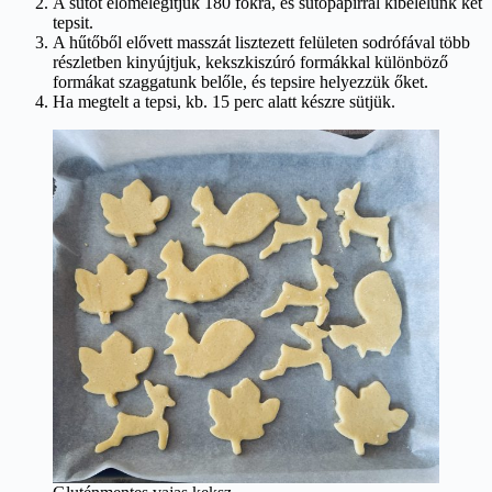
A sütőt előmelegítjük 180 fokra, és sütőpapírral kibélelünk két
tepsit.
A hűtőből elővett masszát lisztezett felületen sodrófával több
részletben kinyújtjuk, kekszkiszúró formákkal különböző
formákat szaggatunk belőle, és tepsire helyezzük őket.
Ha megtelt a tepsi, kb. 15 perc alatt készre sütjük.