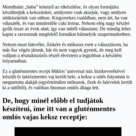
Mondhatni „baba” könnyű az elkészítése, és olyan formájúra
készíthetjük a kekszünket, amilyenre csak akarjuk, vagy amilyen
sütikiszúrónk van otthon. Kisgyerekes családban, nem árt, ha van
választék, és van mindenféle cuki forma. Nekem elég nagy készlet
gyűlt össze az évek alatt, így van miből választani. De mindig lehet
kapni a szezonnak megfelelő formákat bármelyik szupermarketben.
Nekem most falevélre, őzikére és mókusra esett a választásom, ha
már ősz végén járunk, bár én nem vagyok gyerek, de meg kell
valljam a tésztakiszúrós részét élveztem a legjobban a készítési
folyamatban.
Ez a gluténmentes recept Miklos’ universal mix lisztkeverékével
készült és laktózmentes vaj került bele, a keksz a sütés folyamán is
megtartotta alakját (egyértelműen mókusok, őzek és falevelek került
ki a sütőből), és valóban finoman omlós állaga lett.
De, hogy minél előbb el tudjátok
készíteni, íme itt van a gluténmentes
omlós vajas keksz receptje: