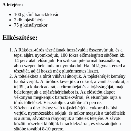
A tetejére:
100 g sűrű baracklekvár
2 db tojásfehérje
75 g kristálycukor
Elkészítése:
A Rákóczi-túrós tésztájának hozzávalóit összegyúrjuk, és a
tepsi aljára nyomkodjuk. 180 fokra előmelegített sütőben kb.
14 perc alatt elősütjük. Én szilikon piteformát használtam,
abba szépen bele tudtam nyomkodni. Ha túl lágynak érzed a
tésztáját, adjál hozzá még gluténmentes lisztet.
A töltelékhez a túrót villával áttörjük. A tojásfehérjét kemény
habbá verjük. A túróhoz keverjük a cukrot, a vaníliás cukrot, a
tejfölt, a kukoricadarát, a citromhéjat és a tojássárgáját, majd
beleforgatjuk a tojásfehérjehabot is. Az elősütött alapot
vékonyan megkenjük baracklekvárral, és elsimítjuk rajta a
túrós tölteléket. Visszatoljuk a sütőbe 25 percre.
Közben a díszítéshez való tojásfehérjét a cukorral habbá
verjük, nyomózsákba rakjuk, és mikor megsült a túrótöltelék
is a sütin, sávokban rányomjuk a töltelék tetejére. A sávok
közötti részeket kitöltjük baracklekvárral, és visszatoljuk a
sütőbe további 8-10 percre.