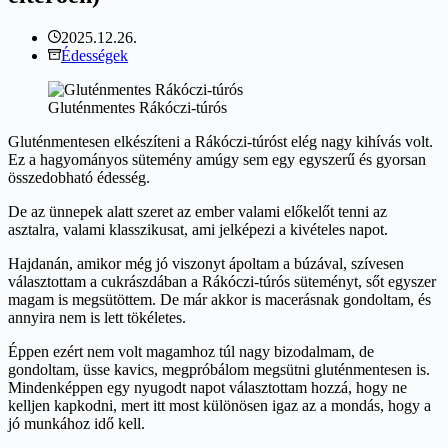
2025.12.26.
Édességek
Gluténmentes Rákóczi-túrós
Gluténmentesen elkészíteni a Rákóczi-túróst elég nagy kihívás volt.
Ez a hagyományos sütemény amúgy sem egy egyszerű és gyorsan
összedobható édesség.
De az ünnepek alatt szeret az ember valami előkelőt tenni az
asztalra, valami klasszikusat, ami jelképezi a kivételes napot.
Hajdanán, amikor még jó viszonyt ápoltam a búzával, szívesen
választottam a cukrászdában a Rákóczi-túrós süteményt, sőt egyszer
magam is megsütöttem. De már akkor is macerásnak gondoltam, és
annyira nem is lett tökéletes.
Éppen ezért nem volt magamhoz túl nagy bizodalmam, de
gondoltam, üsse kavics, megpróbálom megsütni gluténmentesen is.
Mindenképpen egy nyugodt napot választottam hozzá, hogy ne
kelljen kapkodni, mert itt most különösen igaz az a mondás, hogy a
jó munkához idő kell.