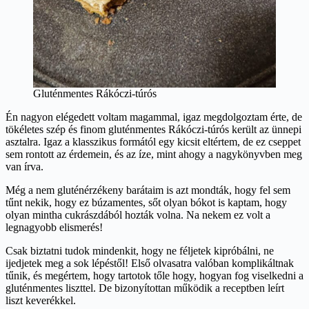
Gluténmentes Rákóczi-túrós
Én nagyon elégedett voltam magammal, igaz megdolgoztam érte, de
tökéletes szép és finom gluténmentes Rákóczi-túrós került az ünnepi
asztalra. Igaz a klasszikus formától egy kicsit eltértem, de ez cseppet
sem rontott az érdemein, és az íze, mint ahogy a nagykönyvben meg
van írva.
Még a nem gluténérzékeny barátaim is azt mondták, hogy fel sem
tűnt nekik, hogy ez búzamentes, sőt olyan bókot is kaptam, hogy
olyan mintha cukrászdából hozták volna. Na nekem ez volt a
legnagyobb elismerés!
Csak biztatni tudok mindenkit, hogy ne féljetek kipróbálni, ne
ijedjetek meg a sok lépéstől! Első olvasatra valóban komplikáltnak
tűnik, és megértem, hogy tartotok tőle hogy, hogyan fog viselkedni a
gluténmentes liszttel. De bizonyítottan működik a receptben leírt
liszt keverékkel.