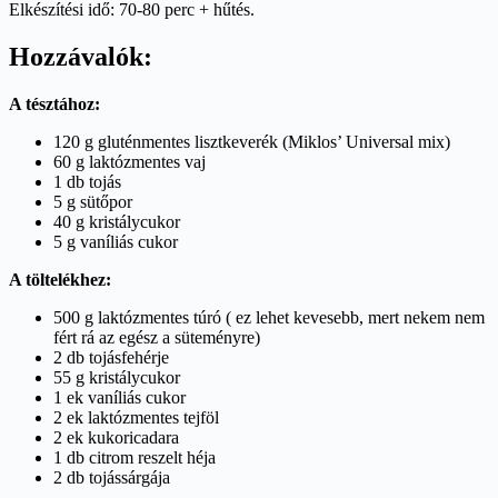
Elkészítési idő: 70-80 perc + hűtés.
Hozzávalók:
A tésztához:
120 g gluténmentes lisztkeverék (Miklos’ Universal mix)
60 g laktózmentes vaj
1 db tojás
5 g sütőpor
40 g kristálycukor
5 g vaníliás cukor
A töltelékhez:
500 g laktózmentes túró ( ez lehet kevesebb, mert nekem nem
fért rá az egész a süteményre)
2 db tojásfehérje
55 g kristálycukor
1 ek vaníliás cukor
2 ek laktózmentes tejföl
2 ek kukoricadara
1 db citrom reszelt héja
2 db tojássárgája