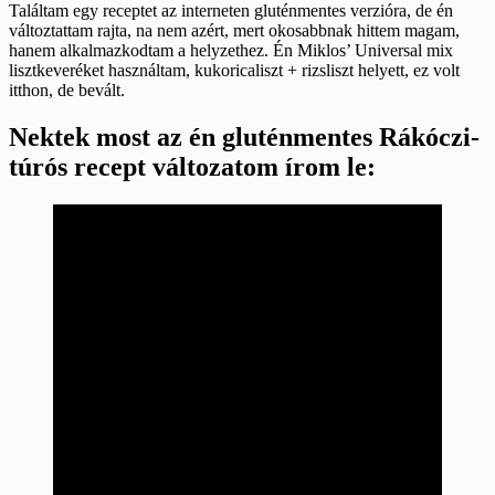
Találtam egy receptet az interneten gluténmentes verzióra, de én
változtattam rajta, na nem azért, mert okosabbnak hittem magam,
hanem alkalmazkodtam a helyzethez. Én Miklos’ Universal mix
lisztkeveréket használtam, kukoricaliszt + rizsliszt helyett, ez volt
itthon, de bevált.
Nektek most az én gluténmentes Rákóczi-
túrós recept változatom írom le: