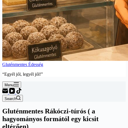
Gluténmentes Édesség
“Egyél jól, legyél jól!”
Menu
Search
Gluténmentes Rákóczi-túrós ( a
hagyományos formától egy kicsit
eltérően)