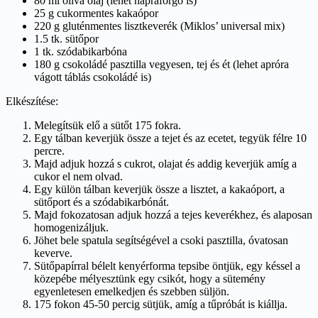
80 ml olíva olaj (lehet napraforgó is)
25 g cukormentes kakaópor
220 g gluténmentes lisztkeverék (Miklos’ universal mix)
1.5 tk. sütőpor
1 tk. szódabikarbóna
180 g csokoládé pasztilla vegyesen, tej és ét (lehet apróra
vágott táblás csokoládé is)
Elkészítése:
Melegítsük elő a sütőt 175 fokra.
Egy tálban keverjük össze a tejet és az ecetet, tegyük félre 10
percre.
Majd adjuk hozzá s cukrot, olajat és addig keverjük amíg a
cukor el nem olvad.
Egy külön tálban keverjük össze a lisztet, a kakaóport, a
sütőport és a szódabikarbónát.
Majd fokozatosan adjuk hozzá a tejes keverékhez, és alaposan
homogenizáljuk.
Jöhet bele spatula segítségével a csoki pasztilla, óvatosan
keverve.
Sütőpapírral bélelt kenyérforma tepsibe öntjük, egy késsel a
közepébe mélyesztünk egy csikót, hogy a sütemény
egyenletesen emelkedjen és szebben süljön.
175 fokon 45-50 percig sütjük, amíg a tűpróbát is kiállja.