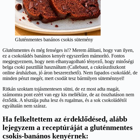
Gluténmentes banános csokis sütemény
Gluténmentes és még fenséges is!? Merem állítani, hogy van ilyen,
ez a csokoládés banános kenyér egyszerűen mámorító. Fontos
megjegyeznem, hogy nem elhanyagolható tényező, hogy minőségi
belga csoki pasztillát használtam (Callebaut, a cukrászdiszkont
online áruházban, jó áron beszerezhető). Nem fapados csokoládé, de
minden pénzt megér, mert csodát tesz bármilyen süteménnyel!
Ritkán szoktam tojásmentesen sütni, de ez most adta magát,
számomra pont ezért van egy kis mellékíze, de az összhatáson nem
érződik. A tésztája puha lesz és rugalmas, és a sok csokoládétól
egyáltalán nem száraz.
Ha felkeltettem az érdeklődésed, alább
lejegyzem a receptúráját a gluténmentes
csokis-banános kenyérnek: