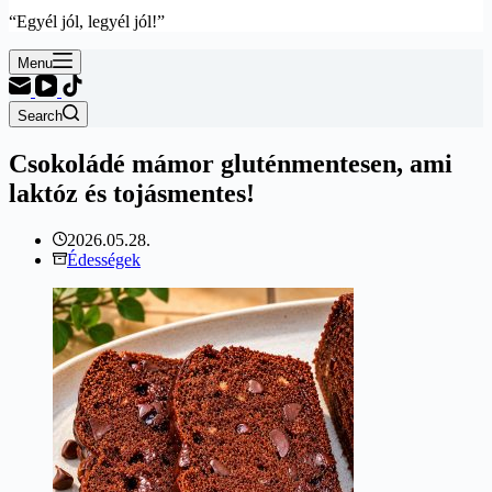
“Egyél jól, legyél jól!”
Menu
Search
Csokoládé mámor gluténmentesen, ami
laktóz és tojásmentes!
2026.05.28.
Édességek