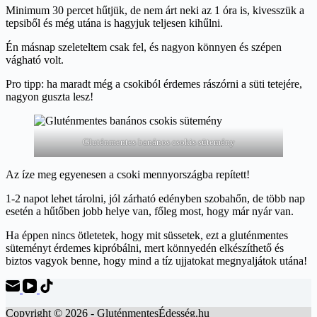
Minimum 30 percet hűtjük, de nem árt neki az 1 óra is, kivesszük a
tepsiből és még utána is hagyjuk teljesen kihűlni.
Én másnap szeleteltem csak fel, és nagyon könnyen és szépen
vágható volt.
Pro tipp: ha maradt még a csokiból érdemes rászórni a süti tetejére,
nagyon guszta lesz!
Gluténmentes banános csokis sütemény
Az íze meg egyenesen a csoki mennyországba repített!
1-2 napot lehet tárolni, jól zárható edényben szobahőn, de több nap
esetén a hűtőben jobb helye van, főleg most, hogy már nyár van.
Ha éppen nincs ötletetek, hogy mit süssetek, ezt a gluténmentes
süteményt érdemes kipróbálni, mert könnyedén elkészíthető és
biztos vagyok benne, hogy mind a tíz ujjatokat megnyaljátok utána!
Copyright © 2026 - GluténmentesÉdesség.hu