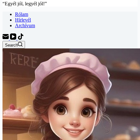
“Egyél jól, legyél jól!”
Rólam
Hírlevél
Archívum
Search