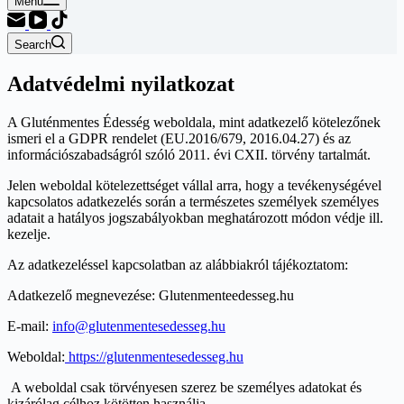
Menu
Search
Adatvédelmi nyilatkozat
A Gluténmentes Édesség weboldala, mint adatkezelő kötelezőnek
ismeri el a GDPR rendelet (EU.2016/679, 2016.04.27) és az
információszabadságról szóló 2011. évi CXII. törvény tartalmát.
Jelen weboldal kötelezettséget vállal arra, hogy a tevékenységével
kapcsolatos adatkezelés során a természetes személyek személyes
adatait a hatályos jogszabályokban meghatározott módon védje ill.
kezelje.
Az adatkezeléssel kapcsolatban az alábbiakról tájékoztatom:
Adatkezelő megnevezése: Glutenmenteedesseg.hu
E-mail:
info@glutenmentesedesseg.hu
Weboldal:
https://glutenmentesedesseg.hu
A weboldal csak törvényesen szerez be személyes adatokat és
kizárólag célhoz kötötten használja.