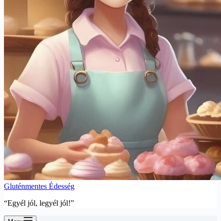
Gluténmentes Édesség
“Egyél jól, legyél jól!”