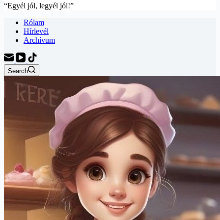
“Egyél jól, legyél jól!”
Rólam
Hírlevél
Archívum
Search