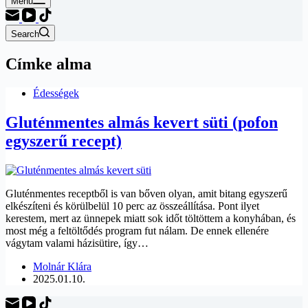
Menu
Search
Címke
alma
Édességek
Gluténmentes almás kevert süti (pofon
egyszerű recept)
Gluténmentes receptből is van bőven olyan, amit bitang egyszerű
elkészíteni és körülbelül 10 perc az összeállítása. Pont ilyet
kerestem, mert az ünnepek miatt sok időt töltöttem a konyhában, és
most még a feltöltődés program fut nálam. De ennek ellenére
vágytam valami házisütire, így…
Molnár Klára
2025.01.10.