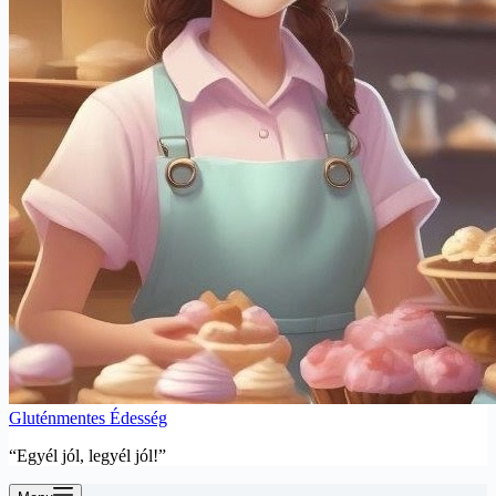
Gluténmentes Édesség
“Egyél jól, legyél jól!”