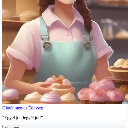
Gluténmentes Édesség
“Egyél jól, legyél jól!”