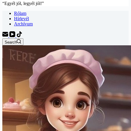
“Egyél jól, legyél jól!”
Rólam
Hírlevél
Archívum
Search