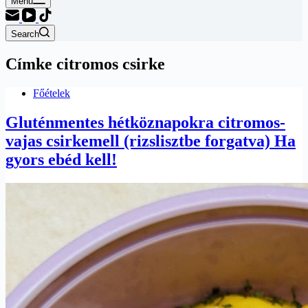
Menu
Search
Címke
citromos csirke
Főételek
Gluténmentes hétköznapokra citromos-
vajas csirkemell (rizslisztbe forgatva) Ha
gyors ebéd kell!