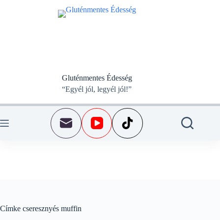
Skip
to
content
Gluténmentes Édesség
“Egyél jól, legyél jól!”
Címke
cseresznyés muffin