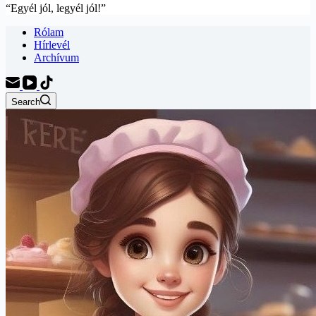
“Egyél jól, legyél jól!”
Rólam
Hírlevél
Archívum
Search