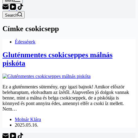
Menu
Search
Címke
csokicsepp
Édességek
Gluténmentes csokicseppes málnás
piskóta
Ez a gluténmentes sütemény, egy igazi bajnok! Amikor először
beleharaptam, elolvadtam az ízétől. Alapvetően jó dolgok vannak
benne, mint a málna és belga csokicseppek, de a piskótája is
könnyed és pont annyira édes, amennyi elfér a csoki íz mellett.
Nem…
Molnár Klára
2025.05.16.