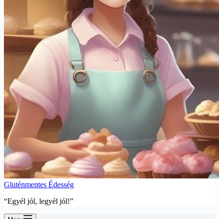
Gluténmentes Édesség
“Egyél jól, legyél jól!”