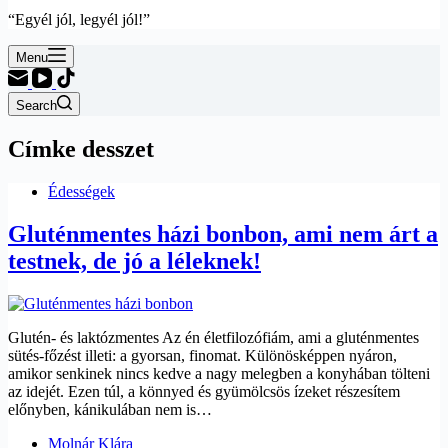
“Egyél jól, legyél jól!”
Menu
Search
Címke
desszet
Édességek
Gluténmentes házi bonbon, ami nem árt a
testnek, de jó a léleknek!
Glutén- és laktózmentes Az én életfilozófiám, ami a gluténmentes
sütés-főzést illeti: a gyorsan, finomat. Különösképpen nyáron,
amikor senkinek nincs kedve a nagy melegben a konyhában tölteni
az idejét. Ezen túl, a könnyed és gyümölcsös ízeket részesítem
előnyben, kánikulában nem is…
Molnár Klára