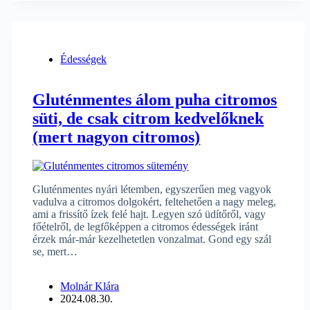
Édességek
Gluténmentes álom puha citromos
süti, de csak citrom kedvelőknek
(mert nagyon citromos)
Gluténmentes nyári létemben, egyszerűen meg vagyok
vadulva a citromos dolgokért, feltehetően a nagy meleg,
ami a frissítő ízek felé hajt. Legyen szó üdítőről, vagy
főételről, de legfőképpen a citromos édességek iránt
érzek már-már kezelhetetlen vonzalmat. Gond egy szál
se, mert…
Molnár Klára
2024.08.30.