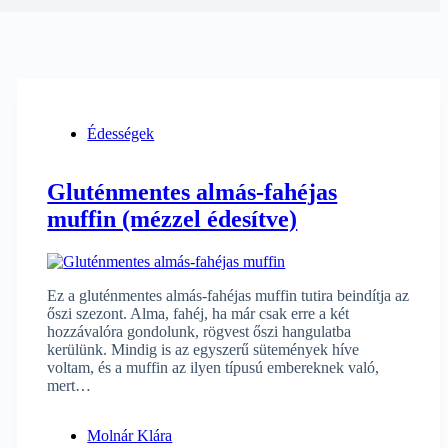
Édességek
Gluténmentes almás-fahéjas
muffin (mézzel édesítve)
Ez a gluténmentes almás-fahéjas muffin tutira beindítja az
őszi szezont. Alma, fahéj, ha már csak erre a két
hozzávalóra gondolunk, rögvest őszi hangulatba
kerülünk. Mindig is az egyszerű sütemények híve
voltam, és a muffin az ilyen típusú embereknek való,
mert…
Molnár Klára