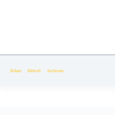
Skip
to
content
Rólam
Hírlevél
Archívum