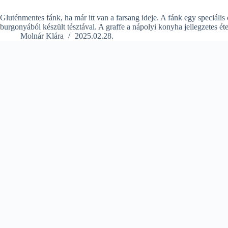
Gluténmentes fánk, ha már itt van a farsang ideje. A fánk egy speciális o
burgonyából készült tésztával. A graffe a nápolyi konyha jellegzetes é
Molnár Klára
2025.02.28.