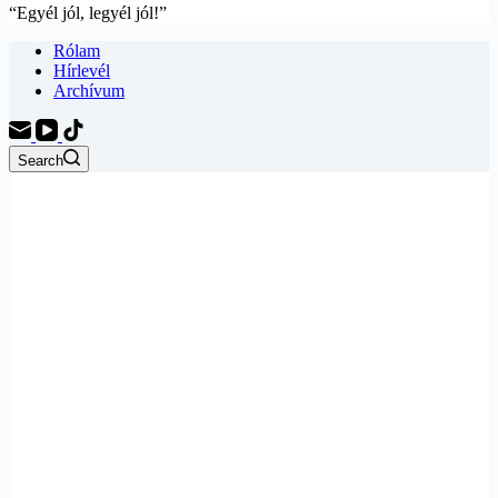
“Egyél jól, legyél jól!”
Rólam
Hírlevél
Archívum
Search