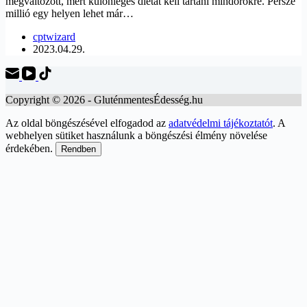
megváltozott, mert különleges diétát kell tartani mindörökre. Persze
millió egy helyen lehet már…
cptwizard
2023.04.29.
Copyright © 2026 - GluténmentesÉdesség.hu
Az oldal böngészésével elfogadod az
adatvédelmi tájékoztatót
. A
webhelyen sütiket használunk a böngészési élmény növelése
érdekében.
Rendben
Scroll
Up