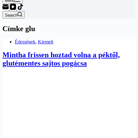
Menu
Search
Címke
glu
Édességek
,
Kiemelt
Mintha frissen hoztad volna a péktől,
glutémentes sajtos pogácsa