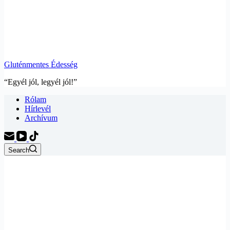
Gluténmentes Édesség
“Egyél jól, legyél jól!”
Rólam
Hírlevél
Archívum
Search