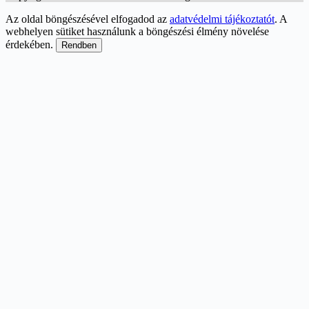
Az oldal böngészésével elfogadod az
adatvédelmi tájékoztatót
. A
webhelyen sütiket használunk a böngészési élmény növelése
érdekében.
Rendben
Scroll
Up