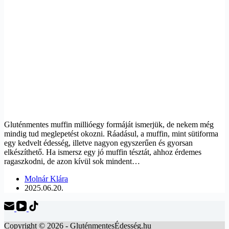
Gluténmentes muffin millióegy formáját ismerjük, de nekem még
mindig tud meglepetést okozni. Ráadásul, a muffin, mint sütiforma
egy kedvelt édesség, illetve nagyon egyszerűen és gyorsan
elkészíthető. Ha ismersz egy jó muffin tésztát, ahhoz érdemes
ragaszkodni, de azon kívül sok mindent…
Molnár Klára
2025.06.20.
Copyright © 2026 - GluténmentesÉdesség.hu