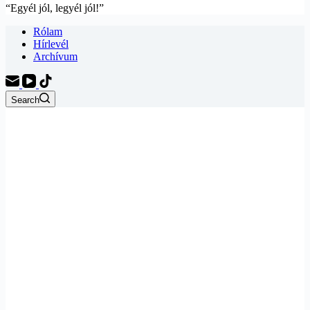
“Egyél jól, legyél jól!”
Rólam
Hírlevél
Archívum
Search