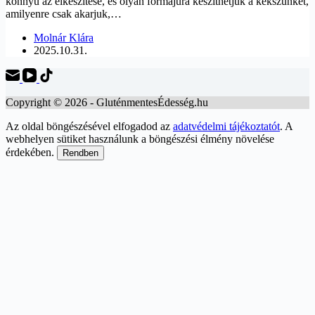
könnyű az elkészítése, és olyan formájúra készíthetjük a kekszünket,
amilyenre csak akarjuk,…
Molnár Klára
2025.10.31.
Copyright © 2026 - GluténmentesÉdesség.hu
Az oldal böngészésével elfogadod az
adatvédelmi tájékoztatót
. A
webhelyen sütiket használunk a böngészési élmény növelése
érdekében.
Rendben
Scroll
Up