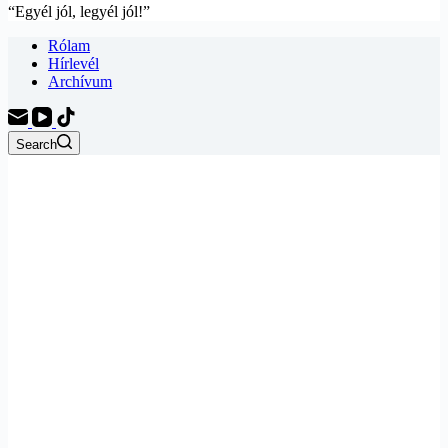
“Egyél jól, legyél jól!”
Rólam
Hírlevél
Archívum
Search