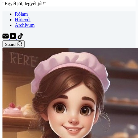
“Egyél jól, legyél jól!”
Rólam
Hírlevél
Archívum
Search