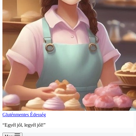
Gluténmentes Édesség
“Egyél jól, legyél jól!”