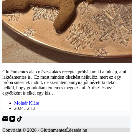
Gluténmentes alap mézeskalács receptet próbáltam ki a minap, ami
laktózmentes is. Ez most minden díszítést nélkülöz, mert ez egy
próba sütésnek indult, de szerintem annyira jól nézett ki dekor
nélkül, hogy gondoltam érdemes megosztani. A díszítéshez
egyébként is elkel egy kis…
Molnár Klára
2024.12.13.
Copyright © 2026 - GluténmentesÉdesség.hu