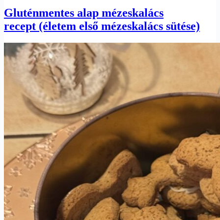
Gluténmentes alap mézeskalács
recept (életem első mézeskalács sütése)