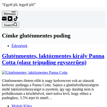
“Egyél jól, legyél jól!”
Menu
Search
Címke
gluténmentes puding
Édességek
Gluténmentes, laktózmentes király Panna
Cotta (olasz tejpuding egyszerűen)
Gluténmentes életem előtt is nagy kedvencem volt az olaszok
kedvenc pudingja a Panna Cotta. Sajnos a gluténérzékenységem
mellé laktózérzékenységet is nyertem, így egy darabig nem is
próbálkoztam a készítésével, mert tudva levő, hogy ehhez a
pudinghoz, 3.5% tejet és minél…
Molnár Klára