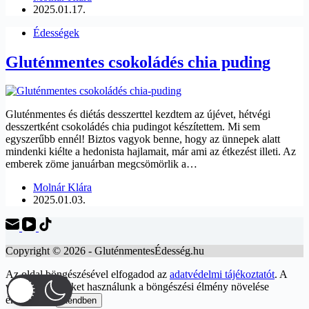
2025.01.17.
Édességek
Gluténmentes csokoládés chia puding
Gluténmentes és diétás desszerttel kezdtem az újévet, hétvégi
desszertként csokoládés chia pudingot készítettem. Mi sem
egyszerűbb ennél! Biztos vagyok benne, hogy az ünnepek alatt
mindenki kiélte a hedonista hajlamait, már ami az étkezést illeti. Az
emberek zöme januárban megcsömörlik a…
Molnár Klára
2025.01.03.
Copyright © 2026 - GluténmentesÉdesség.hu
Az oldal böngészésével elfogadod az
adatvédelmi tájékoztatót
. A
webhelyen sütiket használunk a böngészési élmény növelése
érdekében.
Rendben