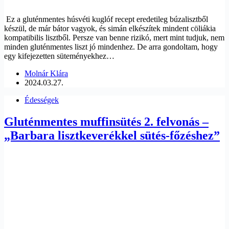
Ez a gluténmentes húsvéti kuglóf recept eredetileg búzalisztből
készül, de már bátor vagyok, és simán elkészítek mindent cöliákia
kompatibilis lisztből. Persze van benne rizikó, mert mint tudjuk, nem
minden gluténmentes liszt jó mindenhez. De arra gondoltam, hogy
egy kifejezetten süteményekhez…
Molnár Klára
2024.03.27.
Édességek
Gluténmentes muffinsütés 2. felvonás –
„Barbara lisztkeverékkel sütés-főzéshez”