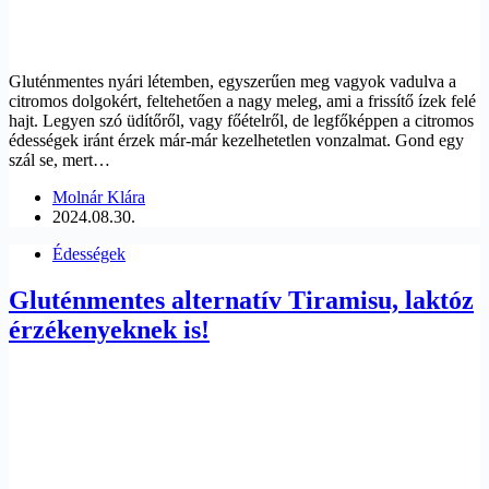
Gluténmentes nyári létemben, egyszerűen meg vagyok vadulva a
citromos dolgokért, feltehetően a nagy meleg, ami a frissítő ízek felé
hajt. Legyen szó üdítőről, vagy főételről, de legfőképpen a citromos
édességek iránt érzek már-már kezelhetetlen vonzalmat. Gond egy
szál se, mert…
Molnár Klára
2024.08.30.
Édességek
Gluténmentes alternatív Tiramisu, laktóz
érzékenyeknek is!