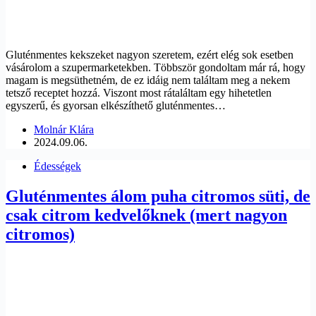
Gluténmentes kekszeket nagyon szeretem, ezért elég sok esetben
vásárolom a szupermarketekben. Többször gondoltam már rá, hogy
magam is megsüthetném, de ez idáig nem találtam meg a nekem
tetsző receptet hozzá. Viszont most rátaláltam egy hihetetlen
egyszerű, és gyorsan elkészíthető gluténmentes…
Molnár Klára
2024.09.06.
Édességek
Gluténmentes álom puha citromos süti, de
csak citrom kedvelőknek (mert nagyon
citromos)