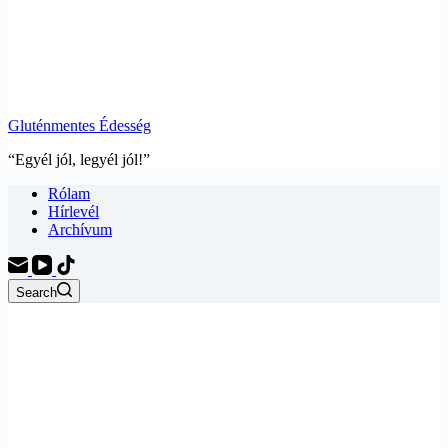
Gluténmentes Édesség
“Egyél jól, legyél jól!”
Rólam
Hírlevél
Archívum
Search