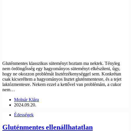
Gluténmentes klasszikus süteményt hoztam ma nektek. Tényleg
nem ördöngősség egy hagyományos süteményt elkészíteni, úgy,
hogy ne okozzon problémát lisztérzékenységgel sem. Konkrétan
csak kicseréltem a hagyományos lisztet gluténmentesre, és a tejet
laktózmentesre. Nekem ezzel a kettővel van problémám, a cukor
nem…
Molnár Klára
2024.09.20.
Édességek
Gluténmentes ellenállhatatlan