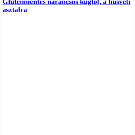
Gluténmentes narancsos kuglóf, a húsvéti
asztalra