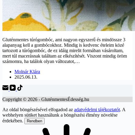
Gluténmentes túrógombóc, ami nagyon egyszerű és mindössze 3
alapanyag kell a gombócokhoz. Mindig is kedvenc ételeim közé
tartozott a túrógombóc, de ez idáig mirelit formában vásároltam,
mert túl macerásnak találtam az elkészítését. Viszont mindig öröm
számomra, ha találok olyan változatot,…
Molnár Klára
2025.06.13.
Copyright © 2026 - GluténmentesÉdesség.hu
Az oldal böngészésével elfogadod az
adatvédelmi tájékoztatót
. A
webhelyen sütiket használunk a böngészési élmény növelése
érdekében.
Rendben