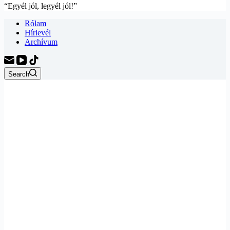
“Egyél jól, legyél jól!”
Rólam
Hírlevél
Archívum
Search