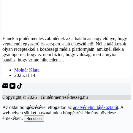
Ennek a gluténmentes zabpitének az a hatalmas nagy előnye, hogy
végtelenül egyszerű és sec-perc alatt elkészíthető. Néha találkozok
olyan receptekkel a közösségi média platformjain, amiknél élek a
gyanúperrel, hogy ez nem biztos, hogy valóság, mert annyira
banális, hogy szinte hihetetlen.…
Molnár Klára
2025.11.14.
Copyright © 2026 - GluténmentesÉdesség.hu
Az oldal böngészésével elfogadod az
adatvédelmi tájékoztatót
. A
webhelyen sütiket használunk a böngészési élmény növelése
érdekében.
Rendben
Scroll
Up