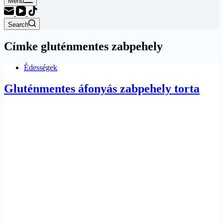
Menu
Search
Címke
gluténmentes zabpehely
Édességek
Gluténmentes áfonyás zabpehely torta