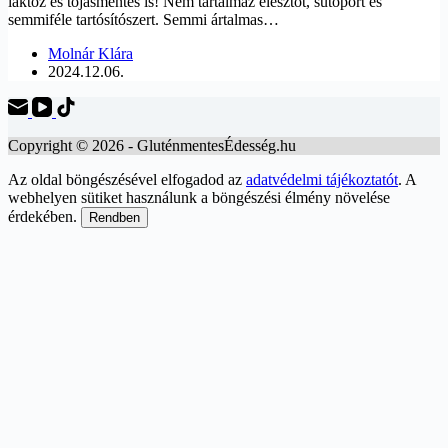
laktóz és tojásmentes is! Nem tartalmaz élesztőt, sütőport és
semmiféle tartósítószert. Semmi ártalmas…
Molnár Klára
2024.12.06.
Copyright © 2026 - GluténmentesÉdesség.hu
Az oldal böngészésével elfogadod az
adatvédelmi tájékoztatót
. A
webhelyen sütiket használunk a böngészési élmény növelése
érdekében.
Rendben