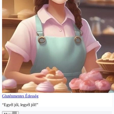
Gluténmentes Édesség
“Egyél jól, legyél jól!”