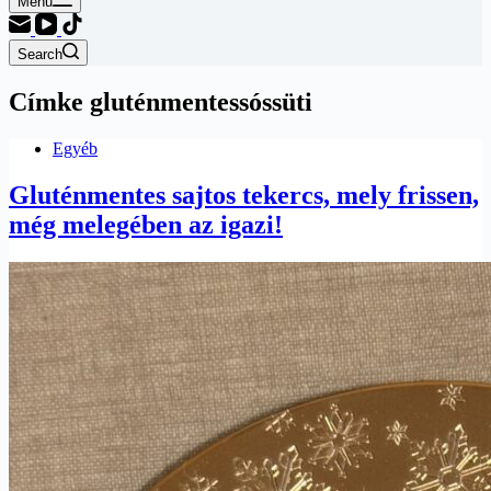
Menu
Search
Címke
gluténmentessóssüti
Egyéb
Gluténmentes sajtos tekercs, mely frissen,
még melegében az igazi!