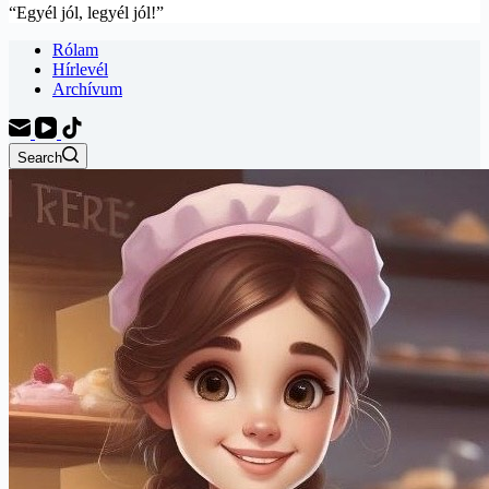
“Egyél jól, legyél jól!”
Rólam
Hírlevél
Archívum
Search