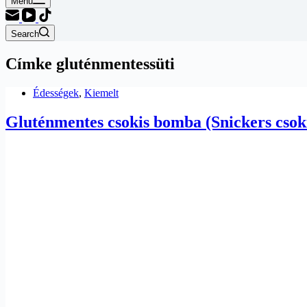
Menu
Search
Címke
gluténmentessüti
Édességek
,
Kiemelt
Gluténmentes csokis bomba (Snickers csoki