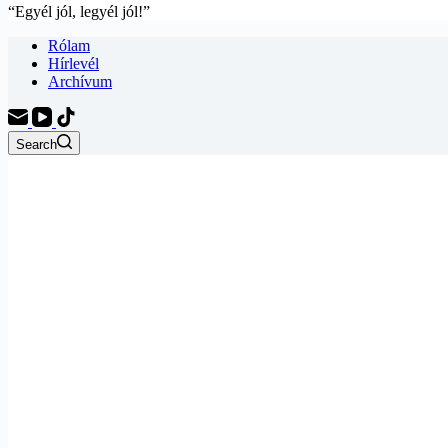
“Egyél jól, legyél jól!”
Rólam
Hírlevél
Archívum
Search