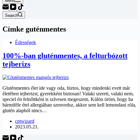
Menu
Search
Címke
guténmentes
Édességek
100%-ban gluténmentes, a felturbózott
tejberizs
Gluténmentes élet ide vagy oda, biztos, hogy mindenki evett már
életében tejberizst, gyerekként biztosan! Valaki szereti, valaki nem,
speciel én felnőttként is szívesen megeszem. Külön öröm, hogy ha
bármiféle étel allergiában szenvedsz, akkor sem kell lemondani róla,
glutén alapból nincs…
cptwizard
2023.05.21.