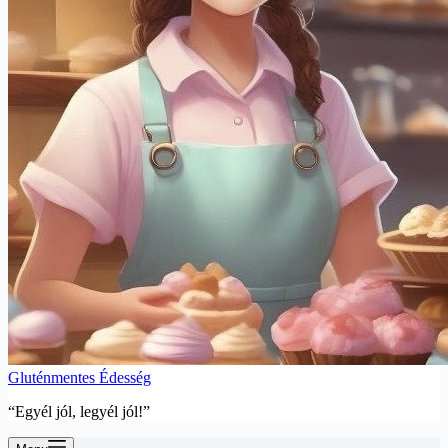
Gluténmentes Édesség
“Egyél jól, legyél jól!”