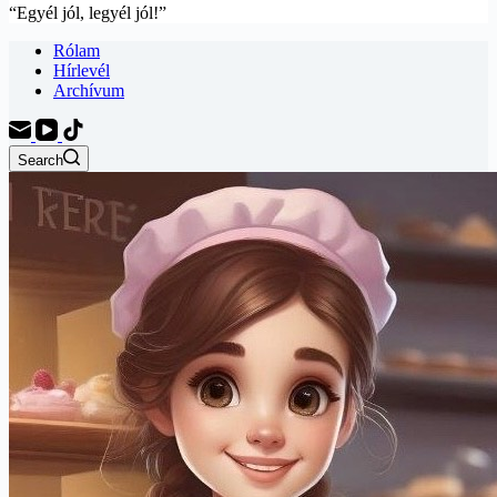
“Egyél jól, legyél jól!”
Rólam
Hírlevél
Archívum
Search