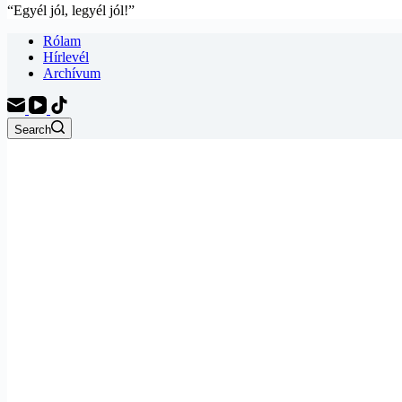
“Egyél jól, legyél jól!”
Rólam
Hírlevél
Archívum
Search