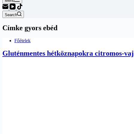
Menu
Search
Címke
gyors ebéd
Főételek
Gluténmentes hétköznapokra citromos-vajas