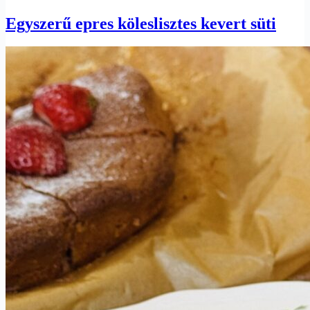
Egyszerű epres köleslisztes kevert süti