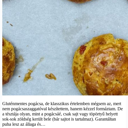
Gluténmentes pogácsa, de klasszikus értelemben mégsem az, mert
nem pogácsaszaggatóval készítettem, hanem kézzel formáztam. De
a tésztája olyan, mint a pogácsáé, csak sajt vagy töpörtyű helyett
sok-sok zöldség került bele (bár sajtot is tartalmaz). Garantáltan
puha lesz az állaga és…