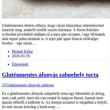
Gluténmentes életem előnye, hogy olyan klasszikus süteményeket
ismerek meg, amikről ezelőtt sosem halottam. A Street Kitchen
weboldal jóvoltából találtam rá a tejes pite receptre, vagy hívhatjuk
akár tepsis palacsintának is. A tejes pite igazi francia örökséget
hordoz – egy olyan…
Molnár Klára
2026.03.19.
Édességek
Gluténmentes áfonyás zabpehely torta
Ez a gluténmentes áfonyás zabpehely torta egy hihetetlen jó dolog,
nem csak azért, mert teli van rosttal és nagyon finom, hanem mert
igazán előkelő a külleme is. Az ünnepi asztalon is megállná a helyét,
ha már lassan közeleg a karácsony.…