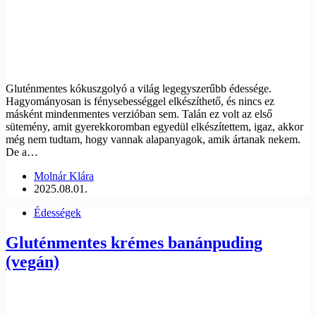
Gluténmentes kókuszgolyó a világ legegyszerűbb édessége.
Hagyományosan is fénysebességgel elkészíthető, és nincs ez
másként mindenmentes verzióban sem. Talán ez volt az első
sütemény, amit gyerekkoromban egyedül elkészítettem, igaz, akkor
még nem tudtam, hogy vannak alapanyagok, amik ártanak nekem.
De a…
Molnár Klára
2025.08.01.
Édességek
Gluténmentes krémes banánpuding
(vegán)