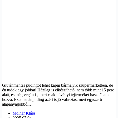
Gluténmentes pudingot lehet kapni bármelyik szupermarketben, de
én tudok egy jobbat! Házilag is elkészíthető, nem több mint 15 perc
alatt, és még vegán is, mert csak növényi tejterméket használtam
hozzá. Ez a banánpuding azért is jó választás, mert egyszerű
alapanyagokból…
Molnár Klára
2025.07.04.