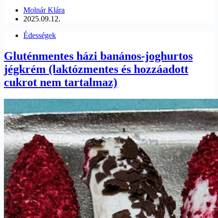
Molnár Klára
2025.09.12.
Édességek
Gluténmentes házi banános-joghurtos
jégkrém (laktózmentes és hozzáadott
cukrot nem tartalmaz)