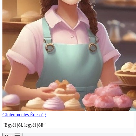
Gluténmentes Édesség
“Egyél jól, legyél jól!”