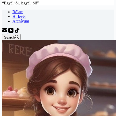
“Egyél jól, legyél jól!”
Rólam
Hírlevél
Archívum
Search