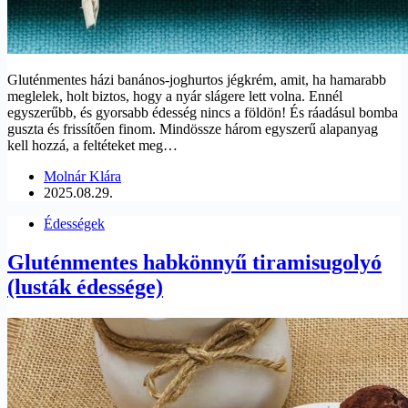
Gluténmentes házi banános-joghurtos jégkrém, amit, ha hamarabb
meglelek, holt biztos, hogy a nyár slágere lett volna. Ennél
egyszerűbb, és gyorsabb édesség nincs a földön! És ráadásul bomba
guszta és frissítően finom. Mindössze három egyszerű alapanyag
kell hozzá, a feltéteket meg…
Molnár Klára
2025.08.29.
Édességek
Gluténmentes habkönnyű tiramisugolyó
(lusták édessége)