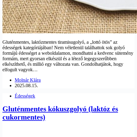
Gluténmentes, laktózmentes tiramisugolyó, a „lottó ötös” az
édességek kategóriájában! Nem véletlenül találhattok sok golyó
formájú édességet a weboldalamon, mondhatni a kedvenc sütemény
formám, mert gyorsan elkészül és a létező legegyszerűbben
elkészíthető, és millió egy változata van. Gondolhatjátok, hogy
elfogult vagyok…
Molnár Klára
2025.08.15.
Édességek
Gluténmentes kókuszgolyó (laktóz és
cukormentes)