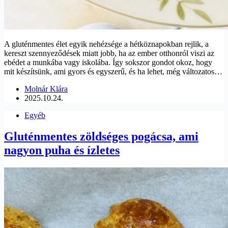
A gluténmentes élet egyik nehézsége a hétköznapokban rejlik, a
kereszt szennyeződések miatt jobb, ha az ember otthonról viszi az
ebédet a munkába vagy iskolába. Így sokszor gondot okoz, hogy
mit készítsünk, ami gyors és egyszerű, és ha lehet, még változatos…
Molnár Klára
2025.10.24.
Egyéb
Gluténmentes zöldséges pogácsa, ami
nagyon puha és ízletes