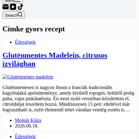
Menu
Search
Címke
gyors recept
Édességek
Gluténmentes Madelein, citrusos
ízvilágban
Gluténmentesen is nagyon finom a franciák tradicionális
kagylóalakú aprósüteménye, amely kivülről ropogós, belülről pedig
puha, vajas piskótatészta. Én most nyári verzióban készítettem el,
citromhéjat reszeltem hozzá. Mindösszesen 15 perc elteltével már
fogyasztható is, ezért életmentő lehet váratlan vendég esetén is.…
Molnár Klára
2026.06.18.
Édességek