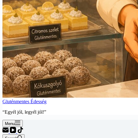
Gluténmentes Édesség
“Egyél jól, legyél jól!”
Menu