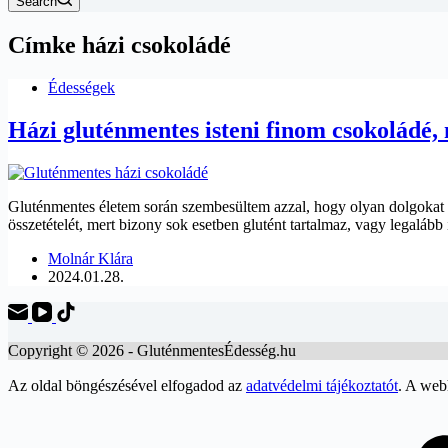
Search
Címke
házi csokoládé
Édességek
Házi gluténmentes isteni finom csokoládé,
Gluténmentes életem során szembesültem azzal, hogy olyan dolgokat i
összetételét, mert bizony sok esetben glutént tartalmaz, vagy legalá
Molnár Klára
2024.01.28.
Copyright © 2026 - GluténmentesÉdesség.hu
Az oldal böngészésével elfogadod az
adatvédelmi tájékoztatót
. A web