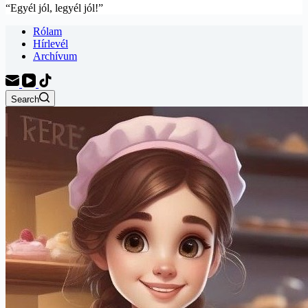
“Egyél jól, legyél jól!”
Rólam
Hírlevél
Archívum
Search