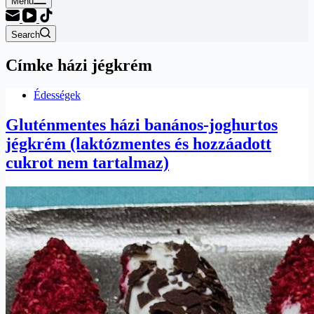
Menu
Search
Címke
házi jégkrém
Édességek
Gluténmentes házi banános-joghurtos
jégkrém (laktózmentes és hozzáadott
cukrot nem tartalmaz)