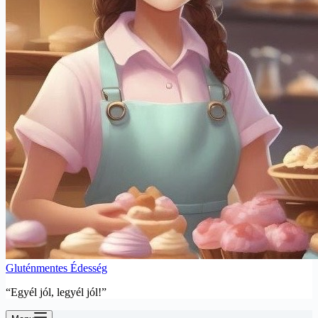
Gluténmentes Édesség
“Egyél jól, legyél jól!”