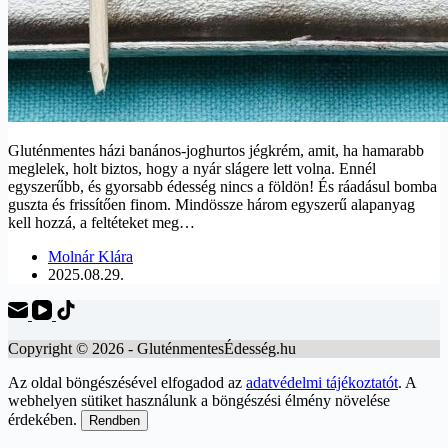
Gluténmentes házi banános-joghurtos jégkrém, amit, ha hamarabb
meglelek, holt biztos, hogy a nyár slágere lett volna. Ennél
egyszerűbb, és gyorsabb édesség nincs a földön! És ráadásul bomba
guszta és frissítően finom. Mindössze három egyszerű alapanyag
kell hozzá, a feltéteket meg…
Molnár Klára
2025.08.29.
Copyright © 2026 - GluténmentesÉdesség.hu
Az oldal böngészésével elfogadod az
adatvédelmi tájékoztatót
. A
webhelyen sütiket használunk a böngészési élmény növelése
érdekében.
Rendben