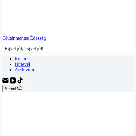
Gluténmentes Édesség
“Egyél jól, legyél jól!”
Rólam
Hírlevél
Archívum
Search