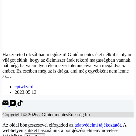
Ha szereted olcsóbban megúszni! Gluténmentes élet nélkül is olyan
világot élünk, hogy az élelmiszer árak rekord magasságban vannak,
hát még, ha valamilyen élelmiszer toleranciával van megáldva az
ember. Ez esetben még az is drága, ami még egyébként nem lenne
az,…
cptwizard
2023.05.13.
Copyright © 2026 - GluténmentesÉdesség.hu
Az oldal böngészésével elfogadod az
adatvédelmi tájékoztatót
. A
webhelyen sütiket használunk a böngészési élmény növelése