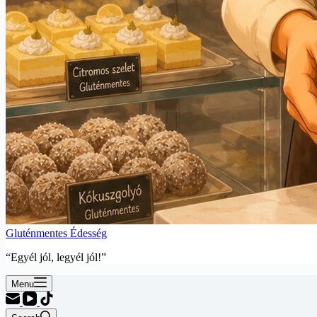
Gluténmentes Édesség
“Egyél jól, legyél jól!”
Menu