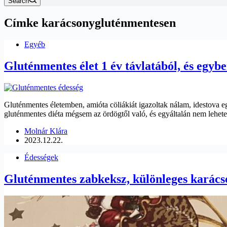
Search
Címke
karácsonygluténmentesen
Egyéb
Gluténmentes élet 1 év távlatából, és egybe
Gluténmentes életemben, amióta cöliákiát igazoltak nálam, idestova eg
gluténmentes diéta mégsem az ördögtől való, és egyáltalán nem lehet
Molnár Klára
2023.12.22.
Édességek
Gluténmentes zabkeksz, különleges karácso