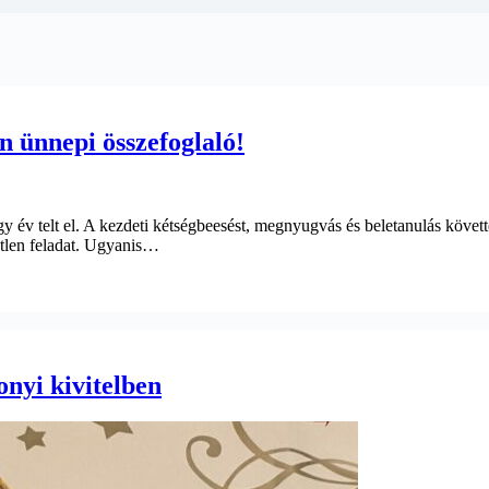
n ünnepi összefoglaló!
y év telt el. A kezdeti kétségbeesést, megnyugvás és beletanulás követt
etlen feladat. Ugyanis…
nyi kivitelben