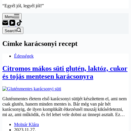
“Egyél jól, legyél jól!”
Menu
Search
Címke
karácsonyi recept
Édességek
Citromos mákos süti glutén, laktóz, cukor
és tojás mentesen karácsonyra
Gluténmentes életem első karácsonyi sütijét készítettem el, ami nem
csak glutén, hanem minden mentes is. Bár még van pár hét
karácsonyig, de ilyen komplikált étkezésnél muszáj kikísérletezni,
mi az, ami működik, és fel lehet vele dobni az ünnepi asztalt. Ez…
Molnár Klára
2023.11.27.