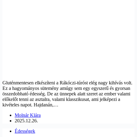
Gluténmentesen elkészíteni a Rákóczi-túróst elég nagy kihívás volt.
Ez a hagyományos sütemény amúgy sem egy egyszerű és gyorsan
összedobható édesség. De az ünnepek alatt szeret az ember valami
előkelőt tenni az asztalra, valami klasszikusat, ami jelképezi a
kivételes napot. Hajdanán,…
Molnár Klára
2025.12.26.
Édességek