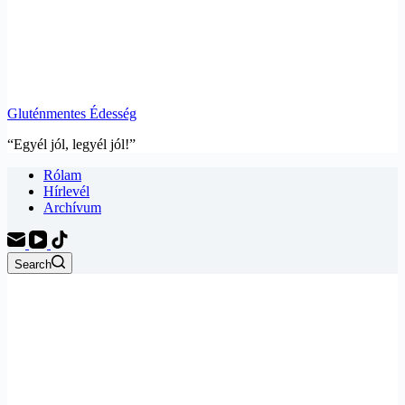
Gluténmentes Édesség
“Egyél jól, legyél jól!”
Rólam
Hírlevél
Archívum
Search