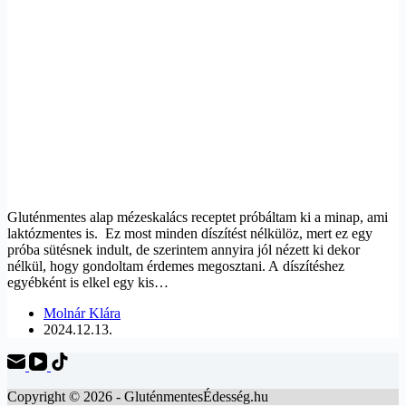
Gluténmentes alap mézeskalács receptet próbáltam ki a minap, ami
laktózmentes is. Ez most minden díszítést nélkülöz, mert ez egy
próba sütésnek indult, de szerintem annyira jól nézett ki dekor
nélkül, hogy gondoltam érdemes megosztani. A díszítéshez
egyébként is elkel egy kis…
Molnár Klára
2024.12.13.
Copyright © 2026 - GluténmentesÉdesség.hu