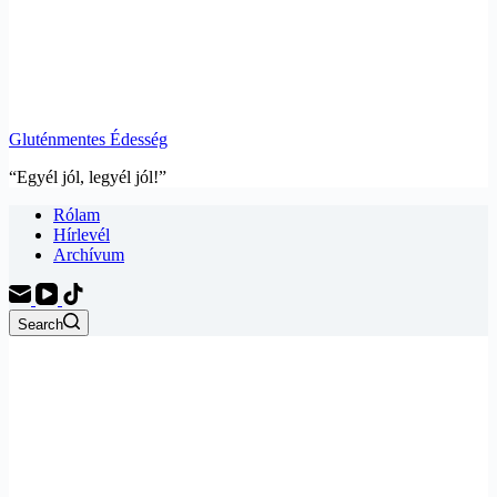
Gluténmentes Édesség
“Egyél jól, legyél jól!”
Rólam
Hírlevél
Archívum
Search