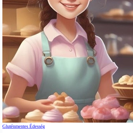
Gluténmentes Édesség