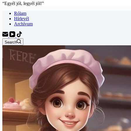
“Egyél jól, legyél jól!”
Rólam
Hírlevél
Archívum
Search