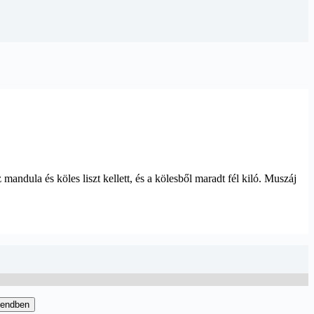
dula és köles liszt kellett, és a kölesből maradt fél kiló. Muszáj
endben