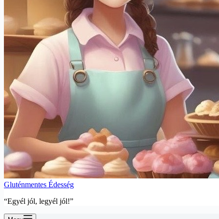
Gluténmentes Édesség
“Egyél jól, legyél jól!”