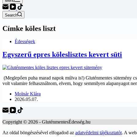
Menu
Search
Címke
köles liszt
Édességek
Egyszerű epres köleslisztes kevert süti
(Meglepően puha marad napok múlva is!) Gluténmentes sütemény csak kö
volt valamire felhasználnom, elvem, hogy semmilyen alapanyagot 
Molnár Klára
2026.05.07.
Copyright © 2026 - GluténmentesÉdesség.hu
Az oldal böngészésével elfogadod az
adatvédelmi tájékoztatót
. A web