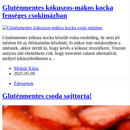
Gluténmentes kókuszos-mákos kocka
fenséges csokimázban
Gluténmentes kókusz kocka készült volna eredetileg, de nem jól
mértem fel az éléskamrám készletét, és mikor már nekikezdtem a
sütésnek, akkor derült ki, hogy kevés a kókusz reszelékem. Viszont
annyira süti ehetnékem volt, hogy kerestem valami alternatívát,
mellyel kiküszöbölhetem a…
Molnár Klára
2025.05.09.
Édességek
Gluténmentes csoda sajttorta!