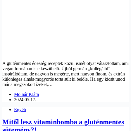
A gluténmentes édesség receptek közül ismét olyat választottam, ami
vegán formában is elkészíthető. Újból germán „kollégától”
inspirálódtam, de nagyon is megérte, mert nagyon finom, és extrán
különleges almás-mogyorós torta sült ki belőle. Ha egy kicsit unod
már a megszokott ízeket,…
Molnár Klára
2024.05.17.
Egyéb
Mitől lesz vitaminbomba a gluténmentes
sütemény?!