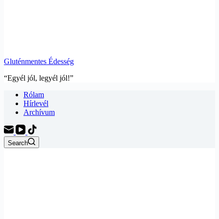
Gluténmentes Édesség
“Egyél jól, legyél jól!”
Rólam
Hírlevél
Archívum
Search