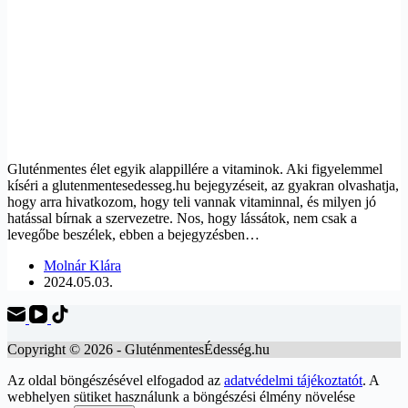
Gluténmentes élet egyik alappillére a vitaminok. Aki figyelemmel
kíséri a glutenmentesedesseg.hu bejegyzéseit, az gyakran olvashatja,
hogy arra hivatkozom, hogy teli vannak vitaminnal, és milyen jó
hatással bírnak a szervezetre. Nos, hogy lássátok, nem csak a
levegőbe beszélek, ebben a bejegyzésben…
Molnár Klára
2024.05.03.
Copyright © 2026 - GluténmentesÉdesség.hu
Az oldal böngészésével elfogadod az
adatvédelmi tájékoztatót
. A
webhelyen sütiket használunk a böngészési élmény növelése