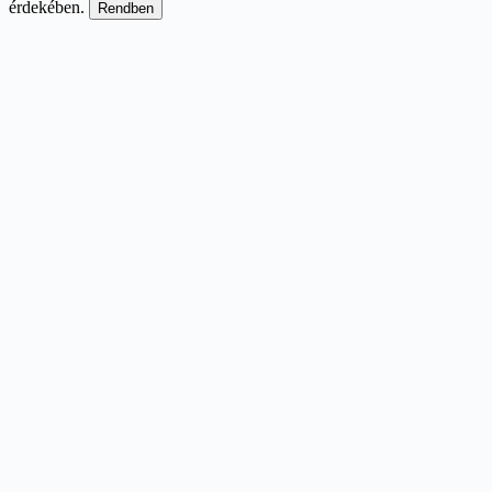
érdekében.
Rendben
Scroll
Up