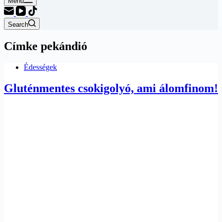
Menu
Search
Címke
pekándió
Édességek
Gluténmentes csokigolyó, ami álomfinom!