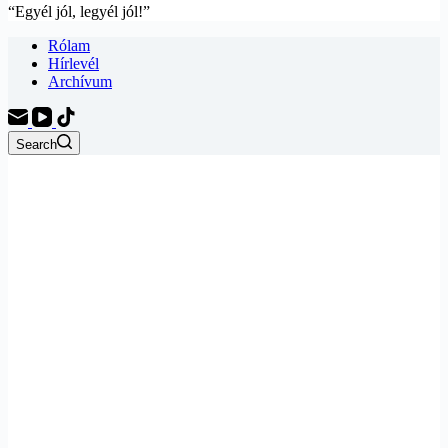
“Egyél jól, legyél jól!”
Rólam
Hírlevél
Archívum
Search