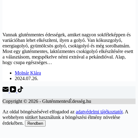
Vannak gluténmentes édességek, amiket nagyon sokféleképpen és
variációban lehet elkészíteni, ilyen a golyó. Van kókuszgolyó,
energiagolyó, gyümölcsös golyó, csokigolyó és még sorolhatnám.
Most egy gluténmentes, laktózmentes csokigolyó elkészítésére esett
a választásom, megspékelve némi extrával a pekándióval. Alap,
hogy csupa egészséges…
Molnár Klára
2024.07.26.
Copyright © 2026 - GluténmentesÉdesség.hu
Az oldal böngészésével elfogadod az
adatvédelmi tájékoztatót
. A
webhelyen sütiket használunk a böngészési élmény növelése
érdekében.
Rendben
Scroll
Up