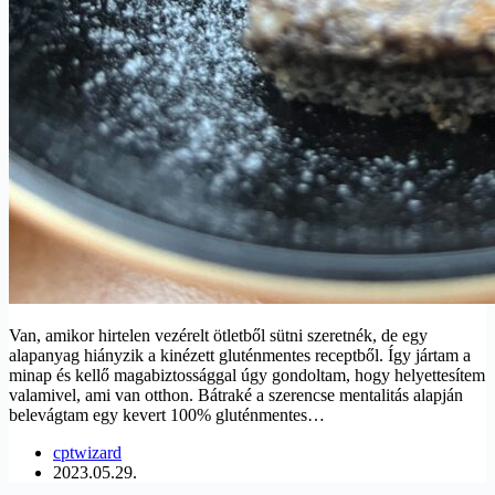
Van, amikor hirtelen vezérelt ötletből sütni szeretnék, de egy
alapanyag hiányzik a kinézett gluténmentes receptből. Így jártam a
minap és kellő magabiztossággal úgy gondoltam, hogy helyettesítem
valamivel, ami van otthon. Bátraké a szerencse mentalitás alapján
belevágtam egy kevert 100% gluténmentes…
cptwizard
2023.05.29.