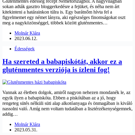
Gluténmentes édesség recept Németországból. A nagyvilágban
sokan adták gasztro bloggerkedésre a fejüket, és néha nem árt
kitekinteni a határainkon túlra is. Egy barátnőm hívta fel a
figyelmemet egy német lányra, aki egészséges finomságokat oszt
meg a nagyközönséggel, többek között gluténmentes…
Molnár Klára
2023.06.12.
Édességek
Ha szereted a babapiskótát, akkor ez a
gluténmentes verziója is ízleni fog!
Vannak az életben dolgok, amiről nagyon nehezen mondanék le, az
egyik ilyen a babapiskóta. Ebben a piskótában az a jó, hogy
rengeteg sütés nélküli süti alap alkotóanyaga és önmagában is kiváló
nassolni való. Amíg nem voltam tudatában a lisztérzékenységemnek,
addig…
Molnár Klára
2023.05.31.