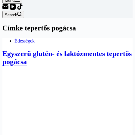
Menu
Search
Címke
tepertős pogácsa
Édességek
Egyszerű glutén- és laktózmentes tepertős
pogácsa