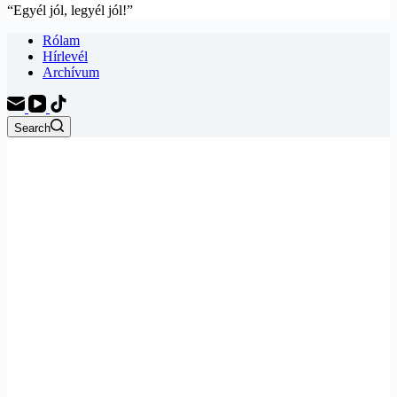
“Egyél jól, legyél jól!”
Rólam
Hírlevél
Archívum
Search