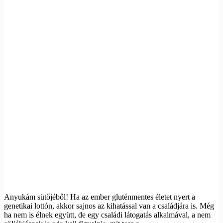
Anyukám sütőjéből! Ha az ember gluténmentes életet nyert a
genetikai lottón, akkor sajnos az kihatással van a családjára is. Még
ha nem is élnek együtt, de egy családi látogatás alkalmával, a nem