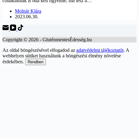
cöliákiásnak is oda kell figyelnie, mit tesz a…
Molnár Klára
2023.06.30.
Copyright © 2026 - GluténmentesÉdesség.hu
Az oldal böngészésével elfogadod az
adatvédelmi tájékoztatót
. A
webhelyen sütiket használunk a böngészési élmény növelése
érdekében.
Rendben
Scroll
Up